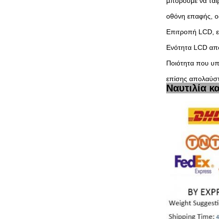
μπορούμε να ται
οθόνη επαφής, ο
Επιτροπή LCD, ε
Ενότητα LCD από 
Ποιότητα που υπ
επίσης απολαύστ
Ναυτιλία κ