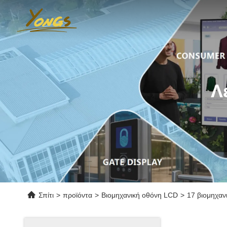
Λ
Σπίτι
>
προϊόντα
>
Βιομηχανική οθόνη LCD
>
17 βιομηχαν