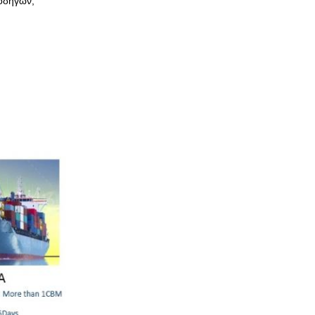
 οδηγών,