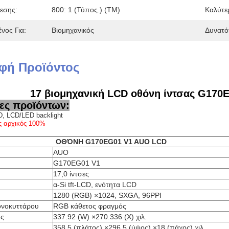
θεσης:
800: 1 (τύπος.) (TM)
Καλύτε
νος Για:
Βιομηχανικός
Δυνατό
φή Προϊόντος
17 βιομηχανική LCD οθόνη ίντσας G170EG
ες προϊόντων:
, LCD/LED backlight
ς αρχικός 100%
ΟΘΌΝΗ G170EG01 V1 AUO LCD
AUO
G170EG01 V1
17,0 ίντσες
α-Si tft-LCD, ενότητα LCD
1280 (RGB) ×1024, SXGA, 96PPI
ονοκυττάρου
RGB κάθετος φραγμός
ης
337.92 (W) ×270.336 (Χ) χιλ.
358.5 (πλάτος) ×296.5 (ύψος) ×18 (πάχος) χιλ.