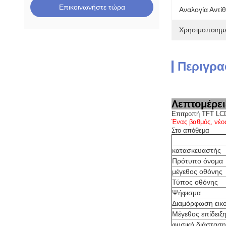
Επικοινωνήστε τώρα
Αναλογία Αντί
Χρησιμοποιημέ
Περιγρα
Λεπτομέρει
Επιτροπή TFT LCD
Ένας βαθμός, νέο
Στο απόθεμα
κατασκευαστής
Πρότυπο όνομα
μέγεθος οθόνης
Τύπος οθόνης
Ψήφισμα
Διαμόρφωση εικ
Μέγεθος επίδειξ
φυσική διάσταση