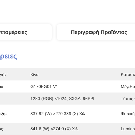
πτομέρειες
Περιγραφή Προϊόντος
ρειες
γής:
Κίνα
Κατασκ
α:
G170EG01 V1
Μέγεθο
1280 (RGB) ×1024, SXGA, 96PPI
Τύπος 
ιξης:
337.92 (W) ×270.336 (Χ) Χιλ.
Φυσική
ς:
341.6 (W) ×274.0 (Χ) Χιλ.
Lumina