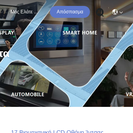
ς
Μας Ελάτε Σε Επαφή Με
Απόσπασμα
τα
17 Βιομηχανική LCD Οθόνη Ίντσας