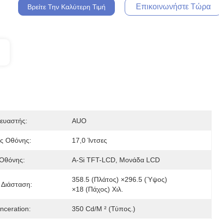
Επικοινωνήστε Τώρα
Βρείτε Την Καλύτερη Τιμή
ευαστής:
AUO
ς Οθόνης:
17,0 Ίντσες
Οθόνης:
A-Si TFT-LCD, Μονάδα LCD
358.5 (πλάτος) ×296.5 (ύψος) 
 Διάσταση:
×18 (πάχος) Χιλ.
nceration:
350 Cd/m ² (τύπος.)