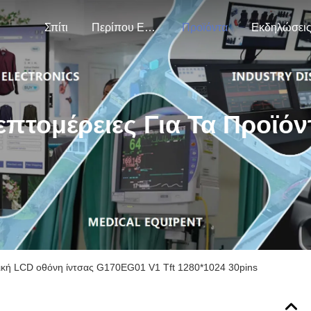
Σπίτι
Περίπου Εμείς
Προϊόντα
Εκδηλώσει
επτομέρειες Για Τα Προϊόν
ική LCD οθόνη ίντσας G170EG01 V1 Tft 1280*1024 30pins