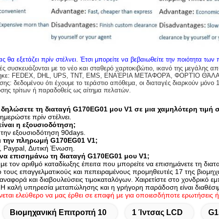
ς θα εξετάζει πρίν στέλνει
.
Έτσι μπορείτε να βεβαιωθείτε την ποιότητα των
ές συσκευάζονται με το νέο και σταθερό χαρτοκιβώτιο, ικανό της μεγάλης α
χτηκε: FEDEX, DHL, UPS, TNT, EMS, ΕΝΑΈΡΙΑ ΜΕΤΑΦΟΡΆ, ΦΟΡΤΊΟ ΘΆΛ
ς: δεδομένου ότι έχουμε το τεράστιο απόθεμα, οι διαταγές διαρκούν μόνο 
σης τρίτων ή παραδοθείς ως αίτημα πελατών.
 δηλώσετε τη διαταγή G170EG01 μου V1 σε μια χαμηλότερη τιμή σ
νημερώστε πρίν στέλνει.
είναι η εξουσιοδότηση;
την εξουσιοδότηση 90days.
ι την πληρωμή G170EG01 V1;
, Paypal, Δυτική Ένωση.
να επισημάνω τη διαταγή G170EG01 μου V1;
με τον αριθμό καταδίωξης έπειτα που μπορείτε να επισημάνετε τη διατ
ό τους επαγγελματικούς και πεπειραμένους προμηθευτές 17 της βιομη
 αναφορά και διαβουλεύσεις τιμοκαταλόγων. Χαιρετίστε στο χονδρικό ε
 Η καλή υπηρεσία μεταπώλησης και η γρήγορη παράδοση είναι διαθέσι
νεται ελεύθερο να μας έρθει σε επαφή με για οποιεσδήποτε ερωτήσεις ή
Βιομηχανική Επιτροπή 10
1 Ίντσας LCD
G1