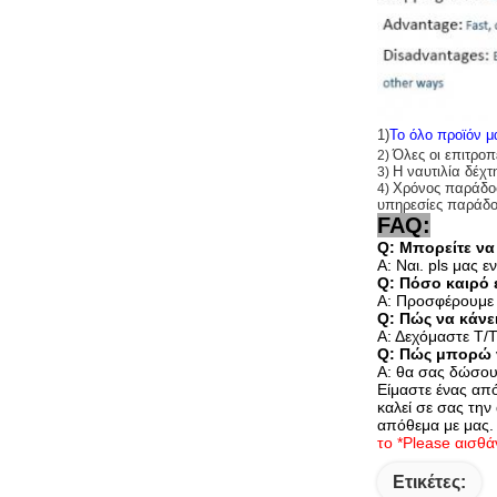
1)
Το όλο προϊόν μα
Όλες οι επιτροπ
2)
Η ναυτιλία δέ
3)
Χρόνος παράδοση
4)
υπηρεσίες παράδο
FAQ:
Q: Μπορείτε να
Α: Ναι. pls μας ε
Q: Πόσο καιρό 
Α: Προσφέρουμε 
Q: Πώς να κάνε
Α: Δεχόμαστε T/T
Q: Πώς μπορώ 
Α: θα σας δώσου
Είμαστε ένας απ
καλεί σε σας την
απόθεμα με μας.
το *Please αισθά
Ετικέτες: