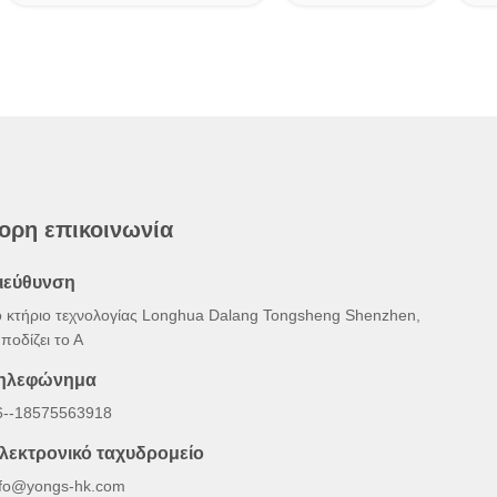
ορη επικοινωνία
ιεύθυνση
ο κτήριο τεχνολογίας Longhua Dalang Tongsheng Shenzhen,
ποδίζει το Α
ηλεφώνημα
6--18575563918
λεκτρονικό ταχυδρομείο
nfo@yongs-hk.com