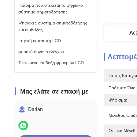
Πάτωμα που στέκεται το ψηφιακό
σύστημα σηματοδότησης
Ψηφιακές σύστημα σηματοδότησης
και επιδείξεις
Λε
Ιατρική επιτροπή LCD
φορητό όργανο ελέγχου
Λεπτομέ
Τεντωμένη επίδειξη φραγμών LCD
Πίνακας οθόνης με πολλαπλές
Τόπος Καταγω
αφήσεις αφής
Πρότυπο Όνομ
Μας ελάτε σε επαφή με
Ψήφισμα:
Darian
Μέγεθος Επίδε
Οπτικό Μέγεθο