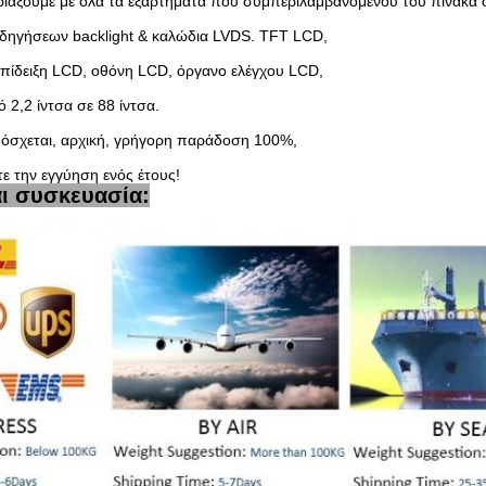
ριάξουμε με όλα τα εξαρτήματα που συμπεριλαμβανομένου του πίνακα
δηγήσεων backlight & καλώδια LVDS. TFT LCD,
πίδειξη LCD, οθόνη LCD, όργανο ελέγχου LCD,
2,2 ίντσα σε 88 ίντσα.
όσχεται, αρχική, γρήγορη παράδοση 100%,
ε την εγγύηση ενός έτους!
αι συσκευασία: