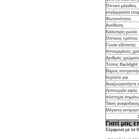
Οπτικό μέγεθος
επεξεργασία επι
Φωτεινότητα
Αντίθεση
Καλύτερη γωνία
Οπτικός τρόπος
Γωνία εξέτασης
Αποκριμένος χρ
Αριθμός χρώματ
Τύπος Backlight
Βάρος επιτροπή
Ισχύστε για
Αναζωογονήστε 
Λειτουργία αφής
σύστημα σημάτ
Τάση ανεφοδιασ
Μέγιστη εκτίμησ
Γιατί μας ε
Σύμφωνα με τα δ