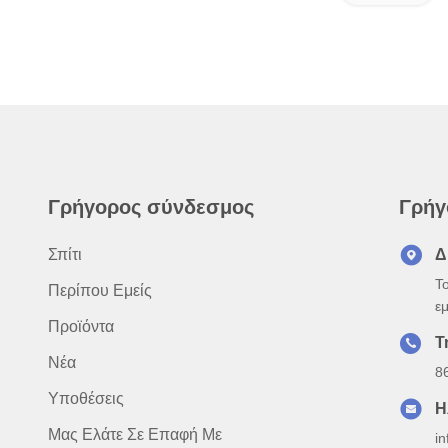
Γρήγορος σύνδεσμος
Γρήγ
Σπίτι
Δ
Τ
Περίπου Εμείς
εμ
Προϊόντα
Τ
Νέα
8
Υποθέσεις
Η
Μας Ελάτε Σε Επαφή Με
i