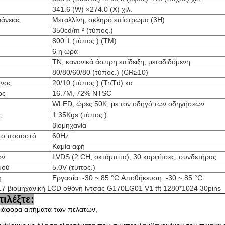
341.6 (W) ×274.0 (Χ) χιλ.
φάνειας
Μεταλλίνη, σκληρό επίστρωμα (3H)
350cd/m ² (τύπος.)
800:1 (τύπος.) (TM)
6 η ώρα
TN, κανονικά άσπρη επίδειξη, μεταδιδόμενη
80/80/60/80 (τύπος.) (CR≥10)
όνος
20/10 (τύπος.) (Tr/Td) κα
ος
16.7M, 72% NTSC
WLED, ώρες 50K, με τον οδηγό των οδηγήσεων
ς
1.35Kgs (τύπος.)
βιομηχανία
το ποσοστό
60Hz
Καμία αφή
ων
LVDS (2 CH, οκτάμπιτα), 30 καρφίτσες, συνδετήρας
μού
5.0V (τύπος.)
η
Εργασία: -30 ~ 85 °C Αποθήκευση: -30 ~ 85 °C
17 βιομηχανική LCD οθόνη ίντσας G170EG01 V1 tft 1280*1024 30pins
πιλέξτε:
ιάφορα αιτήματα των πελατών,