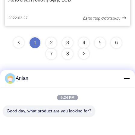
Δείτε περισσότερων
2022-03-27
1
2
3
4
5
6
7
8
Anian
Γρήγορη επικοινωνία
9:24 PM
Διεύθυνση
Good day, what product are you looking for?
Κτίριο Α, Κτίριο VERSINO, Νέα Περιοχή Longhua, Σενζέν
Τηλεφώνημα
0086-18575563918