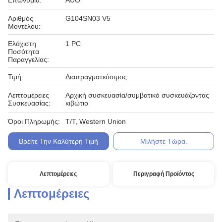
Επωνυμία:
AUO
Αριθμός
G104SN03 V5
Μοντέλου:
Ελάχιστη
1 PC
Ποσότητα
Παραγγελίας:
Τιμή:
Διαπραγματεύσιμος
Λεπτομέρειες
Αρχική συσκευασία/συμβατικό συσκευάζοντας
Συσκευασίας:
κιβώτιο
Όροι Πληρωμής:
T/T, Western Union
Βρείτε Την Καλύτερη Τιμή
Μιλήστε Τώρα.
Λεπτομέρειες
Περιγραφή Προϊόντος
Λεπτομέρειες