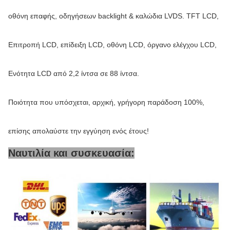
οθόνη επαφής, οδηγήσεων backlight & καλώδια LVDS. TFT LCD,
Επιτροπή LCD, επίδειξη LCD, οθόνη LCD, όργανο ελέγχου LCD,
Ενότητα LCD από 2,2 ίντσα σε 88 ίντσα.
Ποιότητα που υπόσχεται, αρχική, γρήγορη παράδοση 100%,
επίσης απολαύστε την εγγύηση ενός έτους!
Ναυτιλία και συσκευασία: