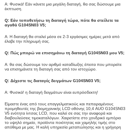
Α: Φυσικά! Εάν κάνετε μια μεγάλη διαταγή, θα σας δώσουμε μια
έκπτωση.
Q: Εάν τοποθετήσω τη διαταγή τώρα, πότε θα στείλετε τα
αγαθά G104SN03 V5;
Α: Η διαταγή θα σταλεί μέσα σε 2-3 εργάσιμες ημέρες μετά από
έλαβε την πληρωμή σας.
Q: Πώς μπορώ να επισημάνω τη διαταγή G104SN03 μου V5;
Α: θα σας δώσουμε τον αριθμό καταδίωξης έπειτα που μπορείτε
να επισημάνετε τη διαταγή σας από τον ιστοχώρο.
Q: Δέχεστε τις διαταγές δειγμάτων G104SN03 V5;
Α: Φυσικά! η διαταγή δειγμάτων είναι ευπρόσδεκτη!
Είμαστε ένας από τους επαγγελματικούς και πεπειραμένους
προμηθευτές της βιομηχανικής LCD οθόνης 10,4 AUO G104SN03
V5 ενότητα ίντσας LCD, που καλεί σε σας την αναφορά και
διαβουλεύσεις τιμοκαταλόγων. Χαιρετίστε στο χονδρικό εμπόριο
το υψηλό σημείο, προϊόντα ποιότητας και χαμηλής τιμής στο
απόθεμα με μας. Η καλή υπηρεσία μεταπώλησης και η γρήγορη