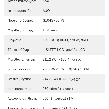
Τόπος καταγωγής:
Κίνα
κατασκευαστής:
AUO
Πρότυπο όνομα:
G104SN03 V5
Μέγεθος οθόνης:
10,4 ίντσα
Ψήφισμα:
800 (RGB) ×600, SVGA, 96PPI
Τύπος οθόνης:
a-Si TFT-LCD, μονάδα LCD
Μέγεθος επίδειξης:
211.2 (W) ×158.4 (Χ) χιλ.
φυσική διάσταση:
236 (W) ×176.9 (Χ) ×6 (Δ) ΧΙΛ.
Οπτικό μέγεθος:
214.8 (W) ×162.0 (Χ) χιλ.
Luminanceration:
230 cd/m ² (τύπος.)
Αναλογία αντίθεσης:
800: 1 (τύπος.) (TM)
Αποκριμένος χρόνος:
10/5 (τύπος.) (Tr/Td) κα