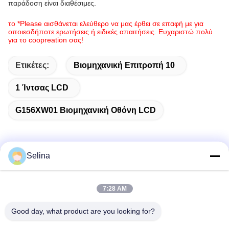
παράδοση είναι διαθέσιμες.
το *Please αισθάνεται ελεύθερο να μας έρθει σε επαφή με για
οποιεσδήποτε ερωτήσεις ή ειδικές απαιτήσεις. Ευχαριστώ πολύ
για το coopreation σας!
Ετικέτες:
Βιομηχανική Επιτροπή 10
1 Ίντσας LCD
G156XW01 Βιομηχανική Οθόνη LCD
Selina
Γρήγορη επικοινωνία
7:28 AM
Διεύθυνση
Good day, what product are you looking for?
Κτίριο Α, Κτίριο VERSINO, Νέα Περιοχή Longhua, Σενζέν