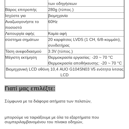
των οδηγήσεων
Βάρος επιτροπής
280g (τύπος.)
Ισχύστε για
βιομηχανία
Αναζωογονήστε το
60Hz
ποσοστό
Λειτουργία αφής
Καμία αφή
σύστημα σημάτων
20 καρφίτσες LVDS (1 CH, 6/8-κομμάτι),
συνδετήρας
Τάση ανεφοδιασμού
3.3V (τύπος.)
Μέγιστη εκτίμηση
Θερμοκρασία εργασίας: -20 ~ 70 °C
Θερμοκρασία αποθήκευσης: -20 ~ 70 °C
Βιομηχανική LCD οθόνη 10,4 AUO G104SN03 V5 ενότητα ίντσας
LCD
Γιατί μας επιλέξτε:
Σύμφωνα με τα διάφορα αιτήματα των πελατών,
μπορούμε να ταιριάξουμε με όλα τα εξαρτήματα που
συμπεριλαμβανομένου του πίνακα οδηγών,