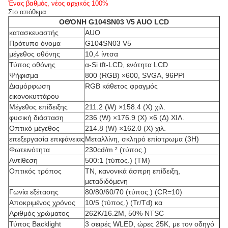
Ένας βαθμός, νέος αρχικός 100%
Στο απόθεμα
ΟΘΌΝΗ G104SN03 V5 AUO LCD
κατασκευαστής
AUO
Πρότυπο όνομα
G104SN03 V5
μέγεθος οθόνης
10,4 ίντσα
Τύπος οθόνης
α-Si tft-LCD, ενότητα LCD
Ψήφισμα
800 (RGB) ×600, SVGA, 96PPI
Διαμόρφωση
RGB κάθετος φραγμός
εικονοκυττάρου
Μέγεθος επίδειξης
211.2 (W) ×158.4 (Χ) χιλ.
φυσική διάσταση
236 (W) ×176.9 (Χ) ×6 (Δ) ΧΙΛ.
Οπτικό μέγεθος
214.8 (W) ×162.0 (Χ) χιλ.
επεξεργασία επιφάνειας
Μεταλλίνη, σκληρό επίστρωμα (3H)
Φωτεινότητα
230cd/m ² (τύπος.)
Αντίθεση
500:1 (τύπος.) (TM)
Οπτικός τρόπος
TN, κανονικά άσπρη επίδειξη,
μεταδιδόμενη
Γωνία εξέτασης
80/80/60/70 (τύπος.) (CR=10)
Αποκριμένος χρόνος
10/5 (τύπος.) (Tr/Td) κα
Αριθμός χρώματος
262K/16.2M, 50% NTSC
Τύπος Backlight
3 σειρές WLED, ώρες 25K, με τον οδηγό