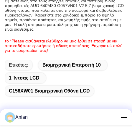
Είμαστε ένας από τους επαγγελματικούς και πεπειραμένους
προμηθευτές AUO 640*480 G057VN01 V2 5,7 βιομηχανική LCD
οθόνη ίντσας, που καλεί σε σας την αναφορά και διαβουλεύσεις
τιμοκαταλόγων. Χαιρετίστε στο χονδρικό εμπόριο το υψηλό
σημείο, προϊόντα ποιότητας και χαμηλής τιμής στο απόθεμα με
μας. Η καλή υπηρεσία μεταπώλησης και η γρήγορη παράδοση
είναι διαθέσιμες.
το *Please αισθάνεται ελεύθερο να μας έρθει σε επαφή με για
οποιεσδήποτε ερωτήσεις ή ειδικές απαιτήσεις. Ευχαριστώ πολύ
για το coopreation σας!
Ετικέτες:
Βιομηχανική Επιτροπή 10
1 Ίντσας LCD
G156XW01 Βιομηχανική Οθόνη LCD
Anian
Γρήγορη επικοινωνία