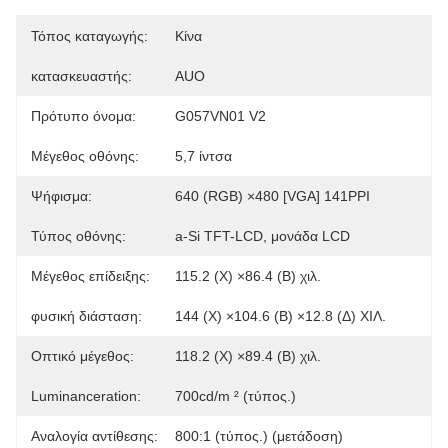
Τόπος καταγωγής:
Κίνα
κατασκευαστής:
AUO
Πρότυπο όνομα:
G057VN01 V2
Μέγεθος οθόνης:
5,7 ίντσα
Ψήφισμα:
640 (RGB) ×480 [VGA] 141PPI
Τύπος οθόνης:
a-Si TFT-LCD, μονάδα LCD
Μέγεθος επίδειξης:
115.2 (Χ) ×86.4 (Β) χιλ.
φυσική διάσταση:
144 (Χ) ×104.6 (Β) ×12.8 (Δ) ΧΙΛ.
Οπτικό μέγεθος:
118.2 (Χ) ×89.4 (Β) χιλ.
Luminanceration:
700cd/m ² (τύπος.)
Αναλογία αντίθεσης:
800:1 (τύπος.) (μετάδοση)