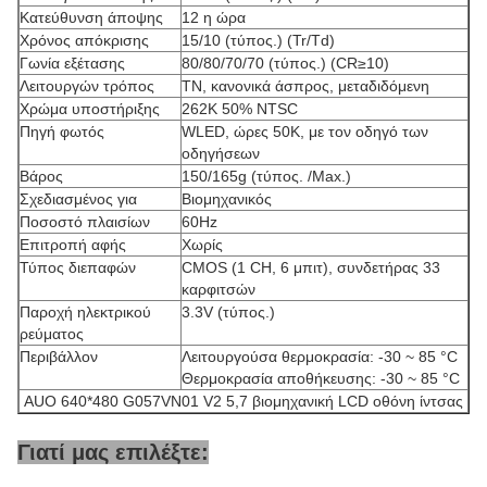
Κατεύθυνση άποψης
12 η ώρα
Χρόνος απόκρισης
15/10 (τύπος.) (Tr/Td)
Γωνία εξέτασης
80/80/70/70 (τύπος.) (CR≥10)
Λειτουργών τρόπος
TN, κανονικά άσπρος, μεταδιδόμενη
Χρώμα υποστήριξης
262K 50% NTSC
Πηγή φωτός
WLED, ώρες 50K, με τον οδηγό των
οδηγήσεων
Βάρος
150/165g (τύπος. /Max.)
Σχεδιασμένος για
Βιομηχανικός
Ποσοστό πλαισίων
60Hz
Επιτροπή αφής
Χωρίς
Τύπος διεπαφών
CMOS (1 CH, 6 μπιτ), συνδετήρας 33
καρφιτσών
Παροχή ηλεκτρικού
3.3V (τύπος.)
ρεύματος
Περιβάλλον
Λειτουργούσα θερμοκρασία: -30 ~ 85 °C
Θερμοκρασία αποθήκευσης: -30 ~ 85 °C
AUO 640*480 G057VN01 V2 5,7 βιομηχανική LCD οθόνη ίντσας
Γιατί μας επιλέξτε: