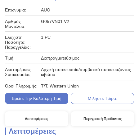
Επωνυμία:
AUO
Αριθμός
G057VN01 V2
Μοντέλου:
Ελάχιστη
1 PC
Ποσότητα
Παραγγελίας:
Τιμή:
Διαπραγματεύσιμος
Λεπτομέρειες
Αρχική συσκευασία/συμβατικό συσκευάζοντας
Συσκευασίας:
κιβώτιο
Όροι Πληρωμής:
T/T, Western Union
Βρείτε Την Καλύτερη Τιμή
Μιλήστε Τώρα.
Λεπτομέρειες
Περιγραφή Προϊόντος
Λεπτομέρειες