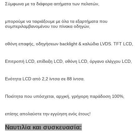
Σύμφωνα με τα διάφορα αιτήματα των πελατών,
μπορούμε να ταιριάξουμε με όλα τα εξαρτήματα που
συμπεριλαμβανομένου του πίνακα οδηγών,
οθόνη επαφής, οδηγήσεων backlight & καλώδια LVDS. TFT LCD,
Επιτροπή LCD, επίδειξη LCD, οθόνη LCD, όργανο ελέγχου LCD,
Ενότητα LCD από 2,2 ίντσα σε 88 ίντσα.
Ποιότητα που υπόσχεται, αρχική, γρήγορη παράδοση 100%,
επίσης απολαύστε την εγγύηση ενός έτους!
Ναυτιλία και συσκευασία: