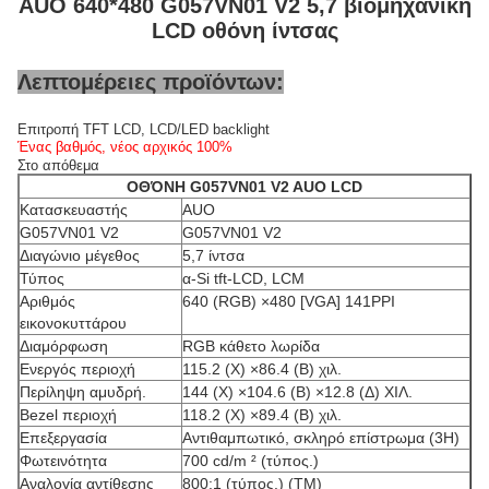
AUO 640*480 G057VN01 V2 5,7 βιομηχανική
LCD οθόνη ίντσας
Λεπτομέρειες προϊόντων:
Επιτροπή TFT LCD, LCD/LED backlight
Ένας βαθμός, νέος αρχικός 100%
Στο απόθεμα
ΟΘΌΝΗ G057VN01 V2 AUO LCD
Κατασκευαστής
AUO
G057VN01 V2
G057VN01 V2
Διαγώνιο μέγεθος
5,7 ίντσα
Τύπος
α-Si tft-LCD, LCM
Αριθμός
640 (RGB) ×480 [VGA] 141PPI
εικονοκυττάρου
Διαμόρφωση
RGB κάθετο λωρίδα
Ενεργός περιοχή
115.2 (Χ) ×86.4 (Β) χιλ.
Περίληψη αμυδρή.
144 (Χ) ×104.6 (Β) ×12.8 (Δ) ΧΙΛ.
Bezel περιοχή
118.2 (Χ) ×89.4 (Β) χιλ.
Επεξεργασία
Αντιθαμπωτικό, σκληρό επίστρωμα (3H)
Φωτεινότητα
700 cd/m ² (τύπος.)
Αναλογία αντίθεσης
800:1 (τύπος.) (TM)