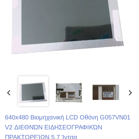
640x480 Βιομηχανική LCD Οθόνη G057VN01
V2 ΔΙΕΘΝΏΝ ΕΙΔΗΣΕΟΓΡΑΦΙΚΏΝ
ΠΡΑΚΤΟΡΕΊΩΝ 5,7 Ίντσα