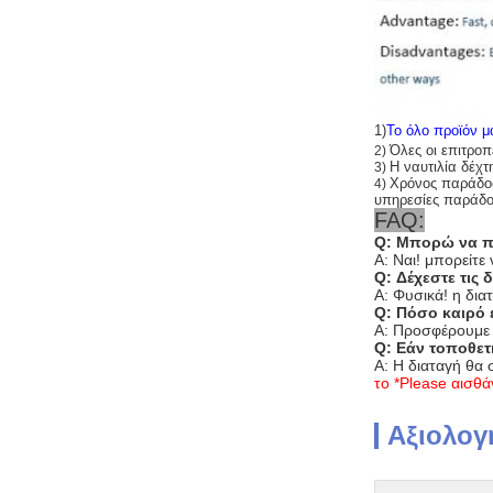
1)
Το όλο προϊόν μα
Όλες οι επιτροπ
2)
Η ναυτιλία δέ
3)
Χρόνος παράδοση
4)
υπηρεσίες παράδο
FAQ:
Q: Μπορώ να π
Α: Ναι! μπορείτ
Q: Δέχεστε τις
Α: Φυσικά! η δια
Q: Πόσο καιρό 
Α: Προσφέρουμε 
Q: Εάν τοποθετ
Α: Η διαταγή θα 
το *Please αισθά
Αξιολογ