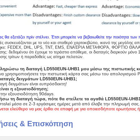
ς θα εξετάζει πρίν στέλνει
.
Έτσι μπορείτε να βεβαιωθείτε την ποιότητα των
ές συσκευάζονται με το νέο και σταθερό χαρτοκιβώτιο, ικανό της μεγάλης α
χτηκε: FEDEX, DHL, UPS, TNT, EMS, ΕΝΑΈΡΙΑ ΜΕΤΑΦΟΡΆ, ΦΟΡΤΊΟ ΘΆΛ
ς: δεδομένου ότι έχουμε το τεράστιο απόθεμα, οι διαταγές διαρκούν μόνο 
σης τρίτων ή παραδοθείς ως αίτημα πελατών.
ληρώσω τη διαταγή LD550EUN-UHB1 μου μέσω της πιστωτικής κ
ε να χρησιμοποιήσετε την πιστωτική κάρτα σας μέσω του απολογισμού P
 διαταγές δειγμάτων LD550EUN-UHB1;
ταγή δειγμάτων είναι ευπρόσδεκτη!
είναι η εξουσιοδότηση;
την εξουσιοδότηση 90days.
ήσω τη διαταγή τώρα, πότε θα στείλετε τα αγαθά LD550EUN-UHB
σταλεί μέσα σε 2-3 εργάσιμες ημέρες μετά από έλαβε την πληρωμή σας.
νεται ελεύθερο να μας έρθει σε επαφή με για οποιεσδήποτε ερωτήσεις ή
ήσεις & Επισκόπηση