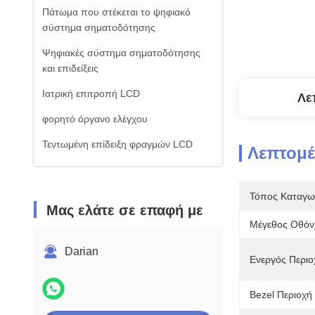
Πάτωμα που στέκεται το ψηφιακό
σύστημα σηματοδότησης
Ψηφιακές σύστημα σηματοδότησης
και επιδείξεις
Ιατρική επιτροπή LCD
Λε
φορητό όργανο ελέγχου
Τεντωμένη επίδειξη φραγμών LCD
Λεπτομέ
Πίνακας οθόνης με πολλαπλές
αφήσεις αφής
Τόπος Καταγω
Μας ελάτε σε επαφή με
Μέγεθος Οθόν
Darian
Ενεργός Περιοχ
Bezel Περιοχή (