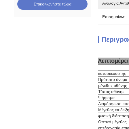
Αναλογία Αντί
Επικοινωνήστε τώρα
Επισημαίνω:
Περιγρα
Λεπτομέρει
κατασκευαστής
Πρότυπο όνομα
μέγεθος οθόνης
Τύπος οθόνης
Ψήφισμα
Διαμόρφωση εικ
Μέγεθος επίδειξ
φυσική διάσταση
Οπτικό μέγεθος
επεξεργασία επι