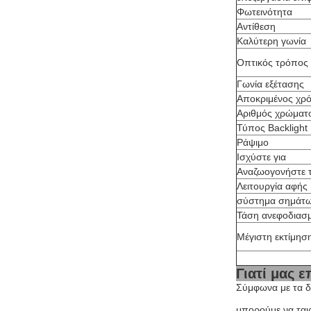
Φωτεινότητα
Αντίθεση
Καλύτερη γωνία
Οπτικός τρόπος
Γωνία εξέτασης
Αποκριμένος χρ
Αριθμός χρώματ
Τύπος Backlight
Ράψιμο
Ισχύστε για
Αναζωογονήστε 
Λειτουργία αφής
σύστημα σημάτ
Τάση ανεφοδιασ
Μέγιστη εκτίμησ
Γιατί μας ε
Σύμφωνα με τα δ
μπορούμε να ται