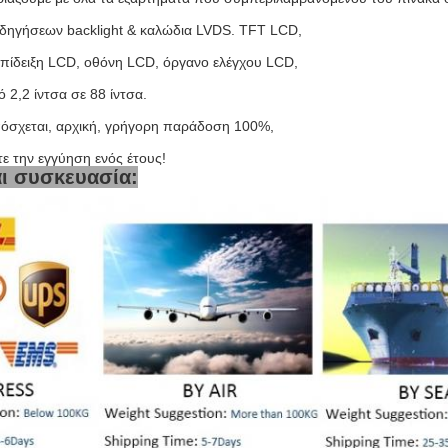
δηγήσεων backlight & καλώδια LVDS. TFT LCD,
πίδειξη LCD, οθόνη LCD, όργανο ελέγχου LCD,
2,2 ίντσα σε 88 ίντσα.
όσχεται, αρχική, γρήγορη παράδοση 100%,
ε την εγγύηση ενός έτους!
αι συσκευασία: