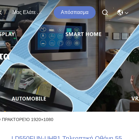
ς
Μας Ελάτε Σε Επαφή Με
Απόσπασμα
τα
Ό ΠΡΑΚΤΟΡΕΊΟ 1920×1080
LD550EUN-UHB1 Τηλεοπτική Οθόνη 55