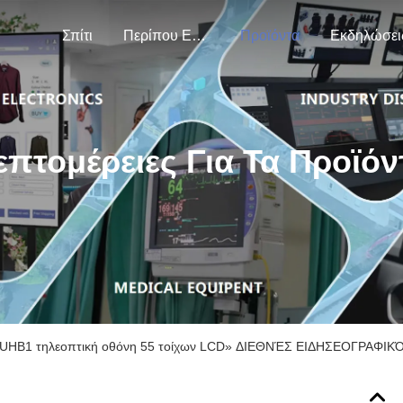
Σπίτι
Περίπου Εμείς
Προϊόντα
Εκδηλώσει
επτομέρειες Για Τα Προϊόν
UHB1 τηλεοπτική οθόνη 55 τοίχων LCD» ΔΙΕΘΝΈΣ ΕΙΔΗΣΕΟΓΡΑΦΙΚ