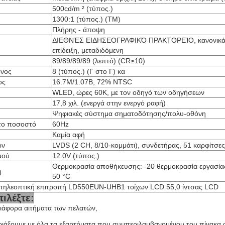
500cd/m ² (τύπος.)
1300:1 (τύπος.) (TM)
Πλήρης - άποψη
ΔΙΕΘΝΈΣ ΕΙΔΗΣΕΟΓΡΑΦΙΚΌ ΠΡΑΚΤΟΡΕΊΟ, κανονικά
επίδειξη, μεταδιδόμενη
89/89/89/89 (λεπτό) (CR≥10)
όνος
8 (τύπος.) (Γ στο Γ) κα
ος
16.7M/1.07B, 72% NTSC
WLED, ώρες 60K, με τον οδηγό των οδηγήσεων
17,8 χιλ. (ενεργά στην ενεργό ραφή)
Ψηφιακές σύστημα σηματοδότησης/πολυ-οθόνη
το ποσοστό
60Hz
Καμία αφή
ων
LVDS (2 CH, 8/10-κομμάτι), συνδετήρας, 51 καρφίτσες
μού
12.0V (τύπος.)
Θερμοκρασία αποθήκευσης: -20 θερμοκρασία εργασίας
η
50 °C
τηλεοπτική επιτροπή LD550EUN-UHB1 τοίχων LCD 55,0 ίντσας LCD
πιλέξτε:
ιάφορα αιτήματα των πελατών,
ριάξουμε με όλα τα εξαρτήματα που συμπεριλαμβανομένου του πίνακα