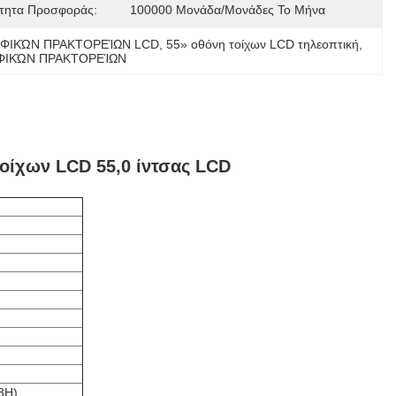
τητα Προσφοράς:
100000 Μονάδα/μονάδες Το Μήνα
ΓΡΑΦΙΚΏΝ ΠΡΑΚΤΟΡΕΊΩΝ LCD
, 
55» οθόνη τοίχων LCD τηλεοπτική
, 
ΡΑΦΙΚΏΝ ΠΡΑΚΤΟΡΕΊΩΝ
οίχων LCD 55,0 ίντσας LCD
3H)