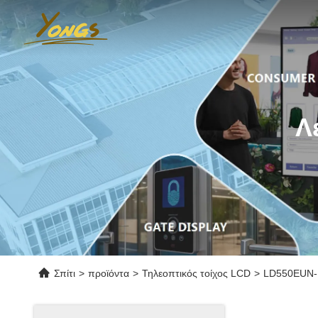
Λ
Σπίτι
>
προϊόντα
>
Τηλεοπτικός τοίχος LCD
>
LD550EUN-