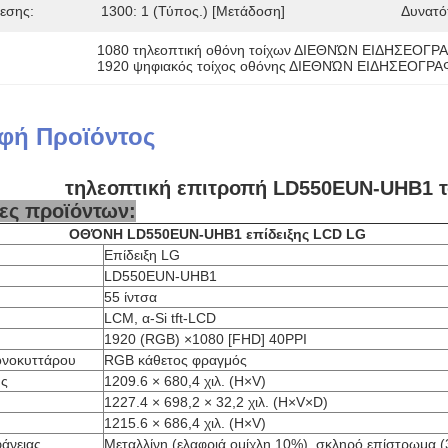
θεσης:
1300: 1 (τύπος.) [μετάδοση]
Δυνατό
1080 τηλεοπτική οθόνη τοίχων ΔΙΕΘΝΏΝ ΕΙΔΗΣΕΟ
1920 ψηφιακός τοίχος οθόνης ΔΙΕΘΝΏΝ ΕΙΔΗΣΕΟΓ
φή Προϊόντος
τηλεοπτική επιτροπή LD550EUN-UHB1 τ
ες προϊόντων:
ΟΘΌΝΗ LD550EUN-UHB1 επίδειξης LCD LG
Επίδειξη LG
LD550EUN-UHB1
55 ίντσα
LCM, α-Si tft-LCD
1920 (RGB) ×1080 [FHD] 40PPI
ονοκυττάρου
RGB κάθετος φραγμός
ης
1209.6 × 680,4 χιλ. (H×V)
1227.4 × 698,2 × 32,2 χιλ. (H×V×D)
1215.6 × 686,4 χιλ. (H×V)
φάνειας
Μεταλλίνη (ελαφριά ομίχλη 10%), σκληρό επίστρωμα (