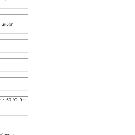
 μαύρη
 ~ 60 °C: 0 ~
 οδηγών,