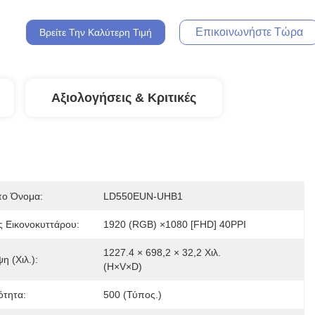
Επικοινωνήστε Τώρα
Βρείτε Την Καλύτερη Τιμή
Αξιολογήσεις & Κριτικές
ο Όνομα:
LD550EUN-UHB1
ς Εικονοκυττάρου:
1920 (RGB) ×1080 [FHD] 40PPI
1227.4 × 698,2 × 32,2 Χιλ. 
η (χιλ.):
(H×V×D)
ότητα:
500 (τύπος.)