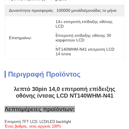
Δυνατότητα προσφοράς:
100000 μονάδα/μονάδες το μήνα
14» επιτροπή επίδειξης οθόνης 
LCD
, 
Επιτροπή επίδειξης οθόνης 30 
Επισημαίνω:
καρφιτσών LCD
, 
NT140WHM-N41 επιτροπή LCD 
14 ίντσα
Περιγραφή Προϊόντος
λεπτό 30pin 14,0 επιτροπή επίδειξης
οθόνης ίντσας LCD NT140WHM-N41
Λεπτομέρειες προϊόντων:
Επιτροπή TFT LCD, LCD/LED backlight
Ένας βαθμός, νέος αρχικός 100%