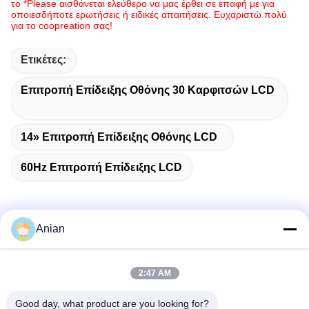
το *Please αισθάνεται ελεύθερο να μας έρθει σε επαφή με για
οποιεσδήποτε ερωτήσεις ή ειδικές απαιτήσεις. Ευχαριστώ πολύ
για το coopreation σας!
Ετικέτες:
Επιτροπή Επίδειξης Οθόνης 30 Καρφιτσών LCD
14» Επιτροπή Επίδειξης Οθόνης LCD
60Hz Επιτροπή Επίδειξης LCD
Anian
Γρήγορη επικοινωνία
2:47 AM
Διεύθυνση
Good day, what product are you looking for?
Κτίριο Α, Κτίριο VERSINO, Νέα Περιοχή Longhua, Σενζέν