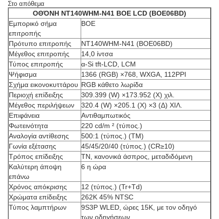
Στο απόθεμα
ΟΘΌΝΗ NT140WHM-N41 BOE LCD (BOE06BD)
Εμπορικό σήμα
BOE
επιτροπής
Πρότυπο επιτροπής
NT140WHM-N41 (BOE06BD)
Μέγεθος επιτροπής
14,0 ίντσα
Τύπος επιτροπής
α-Si tft-LCD, LCM
Ψήφισμα
1366 (RGB) ×768, WXGA, 112PPI
Σχήμα εικονοκυττάρου
RGB κάθετο λωρίδα
Περιοχή επίδειξης
309.399 (W) ×173.952 (Χ) χιλ.
Μέγεθος περιλήψεων
320.4 (W) ×205.1 (Χ) ×3 (Δ) ΧΙΛ.
Επιφάνεια
Αντιθαμπωτικός
Φωτεινότητα
220 cd/m ² (τύπος.)
Αναλογία αντίθεσης
500:1 (τύπος.) (TM)
Γωνία εξέτασης
45/45/20/40 (τύπος.) (CR≥10)
Τρόπος επίδειξης
TN, κανονικά άσπρος, μεταδιδόμενη
Καλύτερη άποψη
6 η ώρα
επάνω
Χρόνος απόκρισης
12 (τύπος.) (Tr+Td)
Χρώματα επίδειξης
262K 45% NTSC
Τύπος λαμπτήρων
9S3P WLED, ώρες 15K, με τον οδηγό
των οδηγήσεων