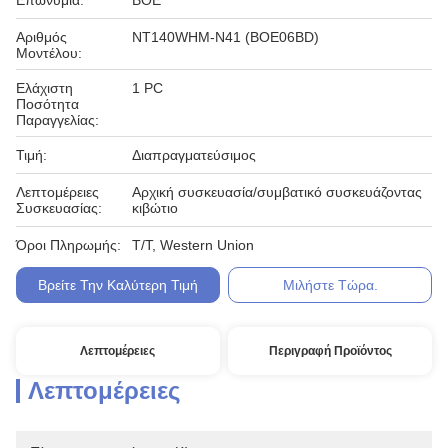
Επωνυμία:
BOE
Αριθμός
NT140WHM-N41 (BOE06BD)
Μοντέλου:
Ελάχιστη
1 PC
Ποσότητα
Παραγγελίας:
Τιμή:
Διαπραγματεύσιμος
Λεπτομέρειες
Αρχική συσκευασία/συμβατικό συσκευάζοντας
Συσκευασίας:
κιβώτιο
Όροι Πληρωμής:
T/T, Western Union
Βρείτε Την Καλύτερη Τιμή
Μιλήστε Τώρα.
Λεπτομέρειες
Περιγραφή Προϊόντος
Λεπτομέρειες