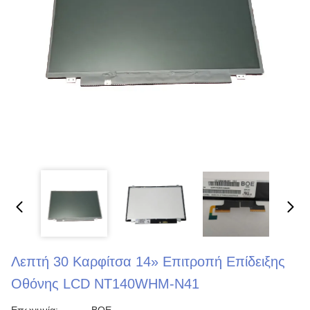
Λεπτή 30 Καρφίτσα 14» Επιτροπή Επίδειξης
Οθόνης LCD NT140WHM-N41