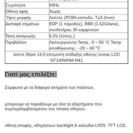
Συχνότητα
60Hz
Οθόνη αφής
Χωρίς
Ύφος μορφής
Λεπτός (PCBA επίπεδο, T≤3.2mm)
Διεπαφή σημάτων
EDP (1 πάροδος), RBR (1.62G/lane),
συνδετήρας 30 καρφιτσών
Τάση εισαγωγής
5.0V (τύπος.)
Περιβάλλον
Λειτουργούντα Temp.: 0 ~ 50 °C Temp
αποθήκευσης.: -20 ~ 60 °C
λεπτό 30pin 14,0 επιτροπή επίδειξης οθόνης ίντσας LCD
NT140WHM-N41
Γιατί μας επιλέξτε:
Σύμφωνα με τα διάφορα αιτήματα των πελατών,
μπορούμε να ταιριάξουμε με όλα τα εξαρτήματα που
συμπεριλαμβανομένου του πίνακα οδηγών,
οθόνη επαφής, οδηγήσεων backlight & καλώδια LVDS. TFT LCD,