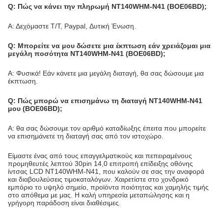
Q: Πώς να κάνει την πληρωμή NT140WHM-N41 (BOE06BD);
Α: Δεχόμαστε T/T, Paypal, Δυτική Ένωση.
Q: Μπορείτε να μου δώσετε μια έκπτωση εάν χρειάζομαι μια
μεγάλη ποσότητα NT140WHM-N41 (BOE06BD);
Α: Φυσικά! Εάν κάνετε μια μεγάλη διαταγή, θα σας δώσουμε μια
έκπτωση.
Q: Πώς μπορώ να επισημάνω τη διαταγή NT140WHM-N41
μου (BOE06BD);
Α: θα σας δώσουμε τον αριθμό καταδίωξης έπειτα που μπορείτε
να επισημάνετε τη διαταγή σας από τον ιστοχώρο.
Είμαστε ένας από τους επαγγελματικούς και πεπειραμένους
προμηθευτές λεπτού 30pin 14,0 επιτροπή επίδειξης οθόνης
ίντσας LCD NT140WHM-N41, που καλούν σε σας την αναφορά
και διαβουλεύσεις τιμοκαταλόγων. Χαιρετίστε στο χονδρικό
εμπόριο το υψηλό σημείο, προϊόντα ποιότητας και χαμηλής τιμής
στο απόθεμα με μας. Η καλή υπηρεσία μεταπώλησης και η
γρήγορη παράδοση είναι διαθέσιμες.