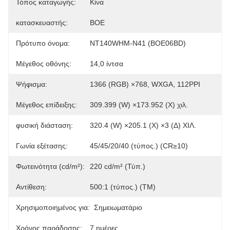
Τόπος καταγωγής:
Κίνα
κατασκευαστής:
BOE
Πρότυπο όνομα:
NT140WHM-N41 (BOE06BD)
Μέγεθος οθόνης:
14,0 ίντσα
Ψήφισμα:
1366 (RGB) ×768, WXGA, 112PPI
Μέγεθος επίδειξης:
309.399 (W) ×173.952 (Χ) χιλ.
φυσική διάσταση:
320.4 (W) ×205.1 (Χ) ×3 (Δ) ΧΙΛ.
Γωνία εξέτασης:
45/45/20/40 (τύπος.) (CR≥10)
Φωτεινότητα (cd/m²):
220 cd/m² (Τύπ.)
Αντίθεση:
500:1 (τύπος.) (TM)
Χρησιμοποιημένος για:
Σημειωματάριο
Χρόνος παράδοσης:
7 ημέρες