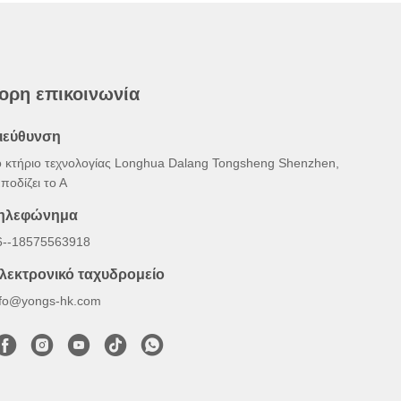
ορη επικοινωνία
ιεύθυνση
ο κτήριο τεχνολογίας Longhua Dalang Tongsheng Shenzhen,
ποδίζει το Α
ηλεφώνημα
6--18575563918
λεκτρονικό ταχυδρομείο
nfo@yongs-hk.com