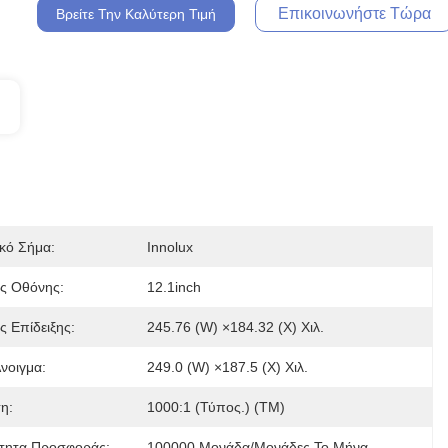
Επικοινωνήστε Τώρα
Βρείτε Την Καλύτερη Τιμή
κό Σήμα:
Innolux
ς Οθόνης:
12.1inch
 Επίδειξης:
245.76 (W) ×184.32 (Χ) Χιλ.
νοιγμα:
249.0 (W) ×187.5 (Χ) Χιλ.
η:
1000:1 (τύπος.) (TM)
τητα Προσφοράς:
100000 Μονάδα/μονάδες Το Μήνα