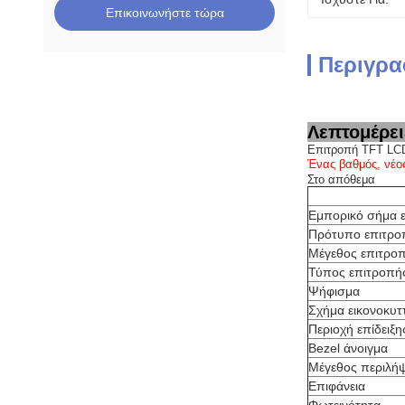
Επικοινωνήστε τώρα
Περιγρα
Λεπτομέρει
Επιτροπή TFT LCD
Ένας βαθμός, νέο
Στο απόθεμα
Εμπορικό σήμα 
Πρότυπο επιτρο
Μέγεθος επιτρο
Τύπος επιτροπή
Ψήφισμα
Σχήμα εικονοκυτ
Περιοχή επίδειξη
Bezel άνοιγμα
Μέγεθος περιλή
Επιφάνεια