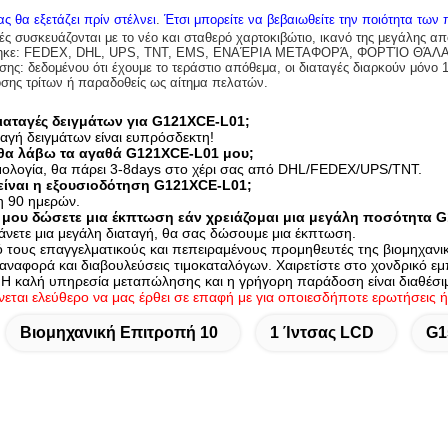
ς θα εξετάζει πρίν στέλνει
.
Έτσι μπορείτε να βεβαιωθείτε την ποιότητα των
ές συσκευάζονται με το νέο και σταθερό χαρτοκιβώτιο, ικανό της μεγάλης α
χτηκε: FEDEX, DHL, UPS, TNT, EMS, ΕΝΑΈΡΙΑ ΜΕΤΑΦΟΡΆ, ΦΟΡΤΊΟ ΘΆΛ
ς: δεδομένου ότι έχουμε το τεράστιο απόθεμα, οι διαταγές διαρκούν μόνο 
σης τρίτων ή παραδοθείς ως αίτημα πελατών.
διαταγές δειγμάτων για G121XCE-L01;
ταγή δειγμάτων είναι ευπρόσδεκτη!
θα λάβω τα αγαθά G121XCE-L01 μου;
ομολογία, θα πάρει 3-8days στο χέρι σας από DHL/FEDEX/UPS/TNT.
είναι η εξουσιοδότηση G121XCE-L01;
η 90 ημερών.
 μου δώσετε μια έκπτωση εάν χρειάζομαι μια μεγάλη ποσότητα 
άνετε μια μεγάλη διαταγή, θα σας δώσουμε μια έκπτωση.
ό τους επαγγελματικούς και πεπειραμένους προμηθευτές της βιομηχα
 αναφορά και διαβουλεύσεις τιμοκαταλόγων. Χαιρετίστε στο χονδρικό ε
 Η καλή υπηρεσία μεταπώλησης και η γρήγορη παράδοση είναι διαθέσι
νεται ελεύθερο να μας έρθει σε επαφή με για οποιεσδήποτε ερωτήσεις ή
Βιομηχανική Επιτροπή 10
1 Ίντσας LCD
G1