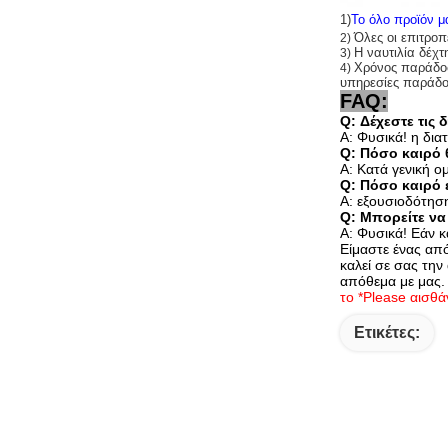
1)
Το όλο προϊόν μα
Όλες οι επιτροπ
2)
Η ναυτιλία δέ
3)
Χρόνος παράδοση
4)
υπηρεσίες παράδο
FAQ:
Q: Δέχεστε τις 
Α: Φυσικά! η δια
Q: Πόσο καιρό 
Α: Κατά γενική 
Q: Πόσο καιρό 
Α: εξουσιοδότησ
Q: Μπορείτε να
Α: Φυσικά! Εάν κ
Είμαστε ένας απ
καλεί σε σας την
απόθεμα με μας.
το *Please αισθά
Ετικέτες: