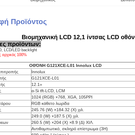
φή Προϊόντος
Βιομηχανική LCD 12,1 ίντσας LCD οθό
ες προϊόντων:
, LCD/LED backlight
ς αρχικός 100%
ΟΘΌΝΗ G121XCE-L01 Innolux LCD
επιτροπής
Innolux
πής
G121XCE-L01
πής
12.1»
ς
α-Si tft-LCD, LCM
1024 (RGB) ×768, XGA, 105PPI
τάρου
RGB κάθετο λωρίδα
ς
245.76 (W) ×184.32 (Χ) χιλ.
249.0 (W) ×187.5 (Χ) χιλ.
ψεων
260.5 (W) ×204 (Χ) ×8.9 (Δ) ΧΙΛ.
Αντιθαμπωτικό, σκληρό επίστρωμα (3H)