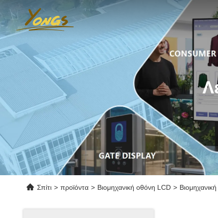
Λ
Σπίτι
>
προϊόντα
>
Βιομηχανική οθόνη LCD
>
Βιομηχανικ