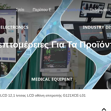
Σπίτι
Περίπου Εμείς
Προϊόντα
Εκδηλώσει
επτομέρειες Για Τα Προϊόν
ή LCD 12,1 ίντσας LCD οθόνη επιτροπής G121XCE-L01