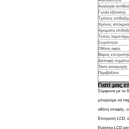
Φωτεινότητα
Αναλογία αντίθε
Γωνία εξέτασης
Τρόπος επίδειξη
Χρόνος απόκρισ
Χρώματα επίδειξ
Τύπος λαμπτήρ
Συχνότητα
Οθόνη αφής
Βάρος επιτροπή
Διεπαφή σημάτω
Τάση εισαγωγής
Περιβάλλον
Γιατί μας ε
Σύμφωνα με τα δ
μπορούμε να ται
οθόνη επαφής, ο
Επιτροπή LCD, ε
Ενότητα LCD από 