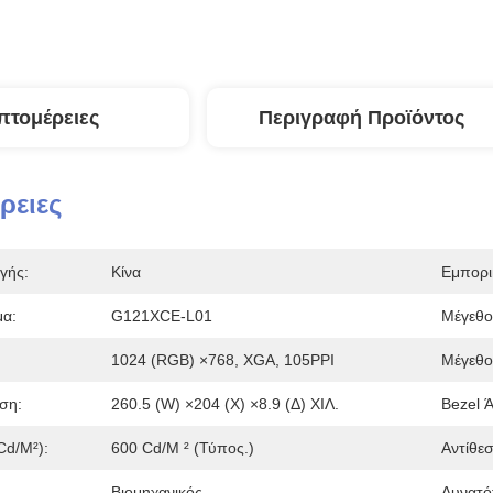
πτομέρειες
Περιγραφή Προϊόντος
ρειες
γής:
Κίνα
Εμπορι
α:
G121XCE-L01
Μέγεθο
1024 (RGB) ×768, XGA, 105PPI
Μέγεθος
ση:
260.5 (W) ×204 (Χ) ×8.9 (Δ) ΧΙΛ.
Bezel Ά
cd/m²):
600 Cd/m ² (τύπος.)
Αντίθεσ
Βιομηχανικός
Δυνατό