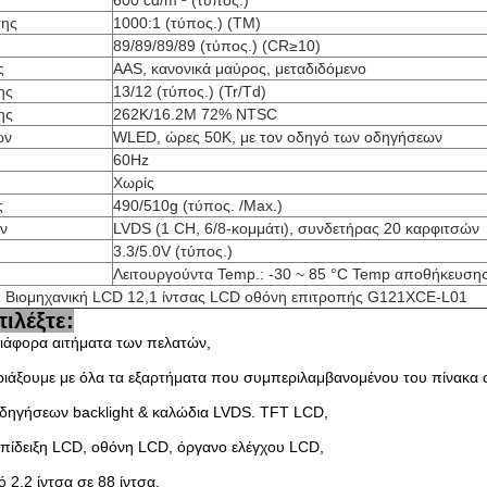
600 cd/m ² (τύπος.)
σης
1000:1 (τύπος.) (TM)
89/89/89/89 (τύπος.) (CR≥10)
ς
AAS, κανονικά μαύρος, μεταδιδόμενο
ης
13/12 (τύπος.) (Tr/Td)
ης
262K/16.2M 72% NTSC
ων
WLED, ώρες 50K, με τον οδηγό των οδηγήσεων
60Hz
Χωρίς
ς
490/510g (τύπος. /Max.)
ν
LVDS (1 CH, 6/8-κομμάτι), συνδετήρας 20 καρφιτσών
3.3/5.0V (τύπος.)
Λειτουργούντα Temp.: -30 ~ 85 °C Temp αποθήκευσης.
Βιομηχανική LCD 12,1 ίντσας LCD οθόνη επιτροπής G121XCE-L01
πιλέξτε:
ιάφορα αιτήματα των πελατών,
ριάξουμε με όλα τα εξαρτήματα που συμπεριλαμβανομένου του πίνακα
δηγήσεων backlight & καλώδια LVDS. TFT LCD,
πίδειξη LCD, οθόνη LCD, όργανο ελέγχου LCD,
2,2 ίντσα σε 88 ίντσα.