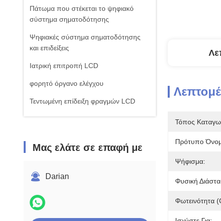
Πάτωμα που στέκεται το ψηφιακό
σύστημα σηματοδότησης
Ψηφιακές σύστημα σηματοδότησης
και επιδείξεις
Λε
Ιατρική επιτροπή LCD
φορητό όργανο ελέγχου
Λεπτομέ
Τεντωμένη επίδειξη φραγμών LCD
Πίνακας οθόνης με πολλαπλές
Τόπος Καταγω
αφήσεις αφής
Πρότυπο Όνομ
Μας ελάτε σε επαφή με
Ψήφισμα:
Darian
Φυσική Διάστα
Φωτεινότητα (
Ισχύστε Για: