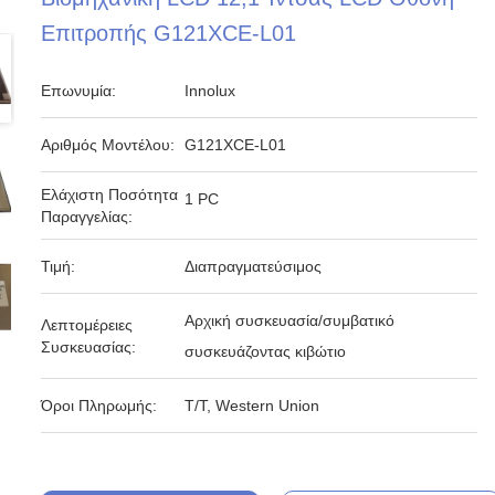
Επιτροπής G121XCE-L01
Επωνυμία:
Innolux
Αριθμός Μοντέλου:
G121XCE-L01
Ελάχιστη Ποσότητα
1 PC
Παραγγελίας:
Τιμή:
Διαπραγματεύσιμος
Αρχική συσκευασία/συμβατικό
Λεπτομέρειες
Συσκευασίας:
συσκευάζοντας κιβώτιο
Όροι Πληρωμής:
T/T, Western Union