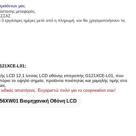
 προϊόντων μας
πόστασης μεταφοράς.
ΑΣΣΑΣ
1-3 εργάσιμες ημέρες μετά από η πληρωμή, και θα χρησιμοποιήσουν τις
G121XCE-L01;
νικής LCD 12,1 ίντσας LCD οθόνης επιτροπής G121XCE-L01, που
μπόριο το υψηλό σημείο, προϊόντα ποιότητας και χαμηλής τιμής στο
μες.
 ειδικές απαιτήσεις. Ευχαριστώ πολύ για το coopreation σας!
56XW01 Βιομηχανική Οθόνη LCD