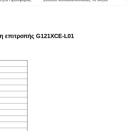
νη επιτροπής G121XCE-L01