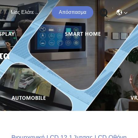
ς
Μας Ελάτε Σε Επαφή Με
Απόσπασμα
τα
Βιομηχανική LCD 12,1 Ίντσας LCD Οθόνη