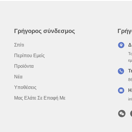
Γρήγορος σύνδεσμος
Γρήγ
Σπίτι
Δ
Τ
Περίπου Εμείς
εμ
Προϊόντα
Τ
Νέα
8
Υποθέσεις
Η
Μας Ελάτε Σε Επαφή Με
i