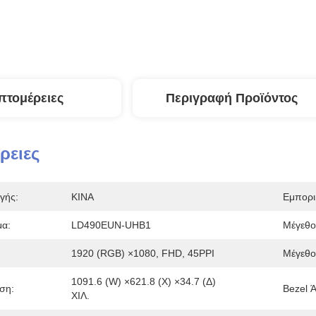
πτομέρειες
Περιγραφή Προϊόντος
ρειες
γής:
ΚΙΝΑ
Εμπορι
α:
LD490EUN-UHB1
Μέγεθο
1920 (RGB) ×1080, FHD, 45PPI
Μέγεθος
1091.6 (W) ×621.8 (Χ) ×34.7 (Δ) 
ση:
Bezel Ά
ΧΙΛ.