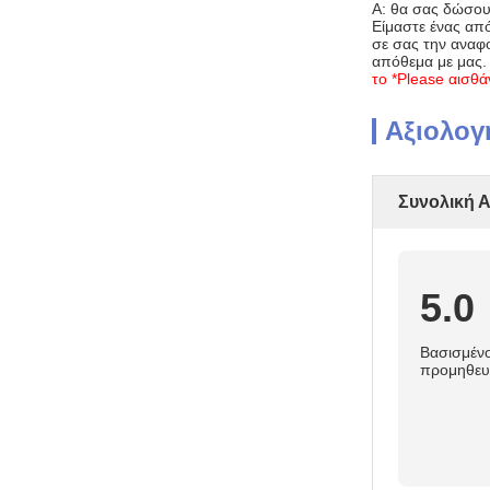
Α: θα σας δώσου
Είμαστε ένας απ
σε σας την αναφο
απόθεμα με μας.
το *Please αισθά
Αξιολογ
Συνολική 
5.0
Βασισμένο
προμηθευ