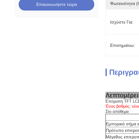
Φωτεινότητα (
Επικοινωνήστε τώρα
Ισχύστε Για:
Επισημαίνω:
Περιγρα
Λεπτομέρει
Επιτροπή TFT LCD
Ένας βαθμός, νέο
Στο απόθεμα
Εμπορικό σήμα 
Πρότυπο επιτρο
Μέγεθος επιτρο