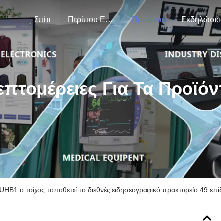
Σπίτι
Περίπου Εμείς
Προϊόντα
Εκδηλώσει
επτομέρειες Για Τα Προϊόν
B1 ο τοίχος τοποθετεί το διεθνές ειδησεογραφικό πρακτορείο 49 επ