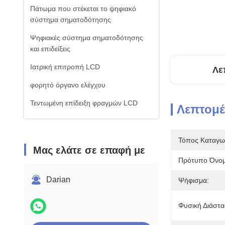
Πάτωμα που στέκεται το ψηφιακό
σύστημα σηματοδότησης
Ψηφιακές σύστημα σηματοδότησης
και επιδείξεις
Ιατρική επιτροπή LCD
Λε
φορητό όργανο ελέγχου
Τεντωμένη επίδειξη φραγμών LCD
Λεπτομέ
Πίνακας οθόνης με πολλαπλές
αφήσεις αφής
Τόπος Καταγω
Μας ελάτε σε επαφή με
Πρότυπο Όνομ
Darian
Ψήφισμα:
Φυσική Διάστα