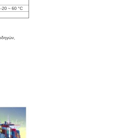
-20 ~ 60 °C
 οδηγών,