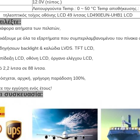
12.0V (τύπος.)
Λειτουργούντα Temp.: 0 ~ 50 °C Temp αποθήκευσης.: 
τηλεοπτικός τοίχος οθόνης LCD 49 ίντσας LD490EUN-UHB1 LCD
πιλέξτε:
ιάφορα αιτήματα των πελατών,
ριάξουμε με όλα τα εξαρτήματα που συμπεριλαμβανομένου του πίνακα
δηγήσεων backlight & καλώδια LVDS. TFT LCD,
πίδειξη LCD, οθόνη LCD, όργανο ελέγχου LCD,
2,2 ίντσα σε 88 ίντσα.
όσχεται, αρχική, γρήγορη παράδοση 100%,
ε την εγγύηση ενός έτους!
αι συσκευασία: