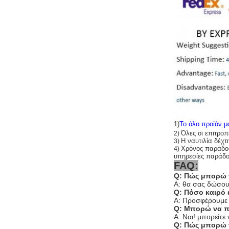
1)
Το όλο προϊόν μα
Όλες οι επιτροπ
2)
Η ναυτιλία δέ
3)
Χρόνος παράδοση
4)
υπηρεσίες παράδο
FAQ:
Q: Πώς μπορώ 
Α: θα σας δώσου
Q: Πόσο καιρό 
Α: Προσφέρουμε 
Q: Μπορώ να π
Α: Ναι! μπορείτ
Q: Πώς μπορώ 