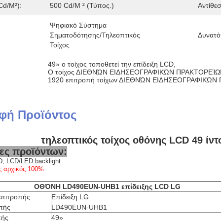
cd/m²):
500 Cd/m ² (τύπος.)
Αντίθεσ
Ψηφιακό Σύστημα 
Σηματοδότησης/τηλεοπτικός 
Δυνατό
Τοίχος
49» ο τοίχος τοποθετεί την επίδειξη LCD
, 
Ο τοίχος ΔΙΕΘΝΏΝ ΕΙΔΗΣΕΟΓΡΑΦΙΚΏΝ ΠΡΑΚΤΟΡΕΊΩΝ 1
1920 επιτροπή τοίχων ΔΙΕΘΝΏΝ ΕΙΔΗΣΕΟΓΡΑΦΙΚΏΝ
φή Προϊόντος
τηλεοπτικός τοίχος οθόνης LCD 49 ί
ες προϊόντων:
, LCD/LED backlight
ς αρχικός 100%
ΟΘΌΝΗ LD490EUN-UHB1 επίδειξης LCD LG
επιτροπής
Επίδειξη LG
πής
LD490EUN-UHB1
πής
49»