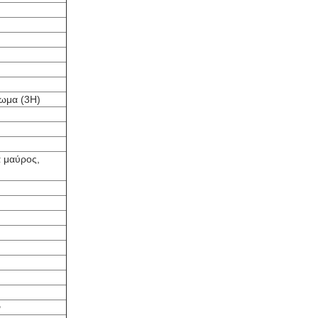
ρωμα (3H)
 μαύρος,
ν