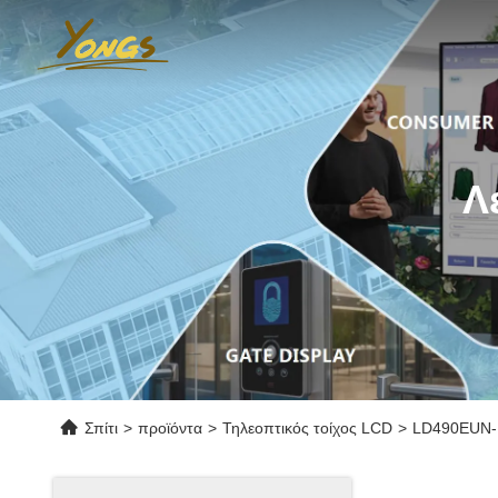
Λ
Σπίτι
>
προϊόντα
>
Τηλεοπτικός τοίχος LCD
>
LD490EUN-UH