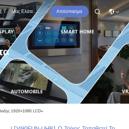
ς
Μας Ελάτε Σε Επαφή Με
Απόσπασμα
τα
ίδειξης 1920×1080 LCD»
LD490EUN-UHB1 Ο Τοίχος Τοποθετεί Το