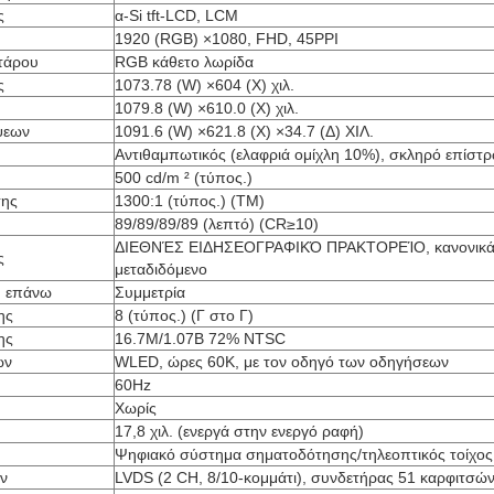
ς
α-Si tft-LCD, LCM
1920 (RGB) ×1080, FHD, 45PPI
τάρου
RGB κάθετο λωρίδα
ς
1073.78 (W) ×604 (Χ) χιλ.
1079.8 (W) ×610.0 (Χ) χιλ.
ψεων
1091.6 (W) ×621.8 (Χ) ×34.7 (Δ) ΧΙΛ.
Αντιθαμπωτικός (ελαφριά ομίχλη 10%), σκληρό επίστ
500 cd/m ² (τύπος.)
σης
1300:1 (τύπος.) (TM)
89/89/89/89 (λεπτό) (CR≥10)
ΔΙΕΘΝΈΣ ΕΙΔΗΣΕΟΓΡΑΦΙΚΌ ΠΡΑΚΤΟΡΕΊΟ, κανονικά
ς
μεταδιδόμενο
η επάνω
Συμμετρία
ης
8 (τύπος.) (Γ στο Γ)
ης
16.7M/1.07B 72% NTSC
ων
WLED, ώρες 60K, με τον οδηγό των οδηγήσεων
60Hz
Χωρίς
17,8 χιλ. (ενεργά στην ενεργό ραφή)
Ψηφιακό σύστημα σηματοδότησης/τηλεοπτικός τοίχος
ν
LVDS (2 CH, 8/10-κομμάτι), συνδετήρας 51 καρφιτσώ