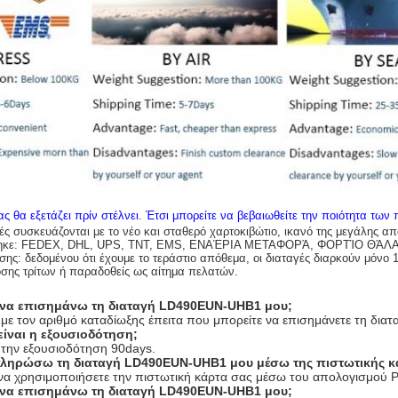
ς θα εξετάζει πρίν στέλνει
.
Έτσι μπορείτε να βεβαιωθείτε την ποιότητα των
ές συσκευάζονται με το νέο και σταθερό χαρτοκιβώτιο, ικανό της μεγάλης α
χτηκε: FEDEX, DHL, UPS, TNT, EMS, ΕΝΑΈΡΙΑ ΜΕΤΑΦΟΡΆ, ΦΟΡΤΊΟ ΘΆΛ
ς: δεδομένου ότι έχουμε το τεράστιο απόθεμα, οι διαταγές διαρκούν μόνο 
σης τρίτων ή παραδοθείς ως αίτημα πελατών.
να επισημάνω τη διαταγή LD490EUN-UHB1 μου;
με τον αριθμό καταδίωξης έπειτα που μπορείτε να επισημάνετε τη διατ
είναι η εξουσιοδότηση;
την εξουσιοδότηση 90days.
ληρώσω τη διαταγή LD490EUN-UHB1 μου μέσω της πιστωτικής κ
ε να χρησιμοποιήσετε την πιστωτική κάρτα σας μέσω του απολογισμού P
να επισημάνω τη διαταγή LD490EUN-UHB1 μου;