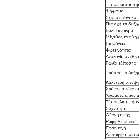
Τύπος επιτροπή
Ψήφισμα
Σχήμα εικονοκυτ
Περιοχή επίδειξη
Bezel άνοιγμα
Μέγεθος περιλή
Επιφάνεια
Φωτεινότητα
Αναλογία αντίθε
Γωνία εξέτασης
Τρόπος επίδειξη
Καλύτερη άποψ
Χρόνος απόκρισ
Χρώματα επίδειξ
Τύπος λαμπτήρ
Συχνότητα
Οθόνη αφής
Ραφή Videowall
Εφαρμογή
Διεπαφή σημάτω