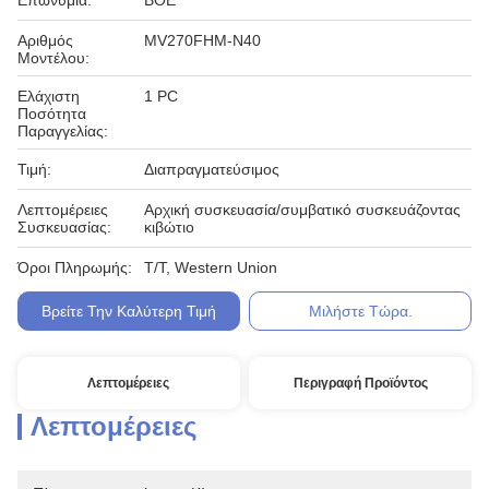
Επωνυμία:
BOE
Αριθμός
MV270FHM-N40
Μοντέλου:
Ελάχιστη
1 PC
Ποσότητα
Παραγγελίας:
Τιμή:
Διαπραγματεύσιμος
Λεπτομέρειες
Αρχική συσκευασία/συμβατικό συσκευάζοντας
Συσκευασίας:
κιβώτιο
Όροι Πληρωμής:
T/T, Western Union
Βρείτε Την Καλύτερη Τιμή
Μιλήστε Τώρα.
Λεπτομέρειες
Περιγραφή Προϊόντος
Λεπτομέρειες