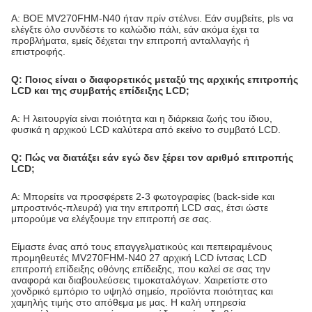
Α: BOE MV270FHM-N40 ήταν πρίν στέλνει. Εάν συμβείτε, pls να
ελέγξτε όλο συνδέστε το καλώδιο πάλι, εάν ακόμα έχει τα
προβλήματα, εμείς δέχεται την επιτροπή ανταλλαγής ή
επιστροφής.
Q: Ποιος είναι ο διαφορετικός μεταξύ της αρχικής επιτροπής
LCD και της συμβατής επίδειξης LCD;
Α: Η λειτουργία είναι ποιότητα και η διάρκεια ζωής του ίδιου,
φυσικά η αρχικού LCD καλύτερα από εκείνο το συμβατό LCD.
Q: Πώς να διατάξει εάν εγώ δεν ξέρει τον αριθμό επιτροπής
LCD;
Α: Μπορείτε να προσφέρετε 2-3 φωτογραφίες (back-side και
μπροστινός-πλευρά) για την επιτροπή LCD σας, έτσι ώστε
μπορούμε να ελέγξουμε την επιτροπή σε σας.
Είμαστε ένας από τους επαγγελματικούς και πεπειραμένους
προμηθευτές MV270FHM-N40 27 αρχική LCD ίντσας LCD
επιτροπή επίδειξης οθόνης επίδειξης, που καλεί σε σας την
αναφορά και διαβουλεύσεις τιμοκαταλόγων. Χαιρετίστε στο
χονδρικό εμπόριο το υψηλό σημείο, προϊόντα ποιότητας και
χαμηλής τιμής στο απόθεμα με μας. Η καλή υπηρεσία