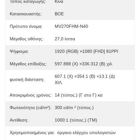
Τόπος καταγωγής:
Κίνα
Κατασκευαστής:
BOE
Πρότυπο όνομα:
MV270FHM-N40
Μέγεθος οθόνης:
27,0 ίντσα
Ψήφισμα:
1920 (RGB) ×1080 [FHD] 81PPI
Μέγεθος επίδειξης:
597.888 (Χ) ×336.312 (Β) χιλ.
607.1 (Χ) ×354.1 (Β) ×13.1 (Δ) 
φυσική διάσταση:
ΧΙΛ.
Αποκριμένος χρόνος:
14 (τύπος.) (Γ στο Γ) κα
Φωτεινότητα (cd/m²):
300 cd/m ² (τύπος.)
Αντίθεση:
1000:1 (τύπος.) (TM)
Χρησιμοποιημένος για:
όργανο ελέγχου υπολογιστών