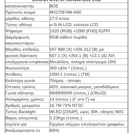
κατασκευαστής
BOE
Πρότυπο όνομα
MV270FHM-N40
μέγεθος οθόνης
27,0 ίντσα
Τύπος οθόνης
α-Si tft-LCD, ενότητα LCD
Ψήφισμα
1920 (RGB) ×1080 [FHD] 81PPI
Διαμόρφωση
RGB κάθετο λωρίδα
εικονοκυττάρου
Μέγεθος επίδειξης
597.888 (Χ) ×336.312 (Β) χιλ.
φυσική διάσταση
607.1 (Χ) ×354.1 (Β) ×13.1 (Δ) ΧΙΛ.
επεξεργασία επιφάνειας
Μεταλλίνη, σκληρό επίστρωμα (3H)
Φωτεινότητα
300 cd/m ² (τύπος.)
Αντίθεση
1000:1 (τύπος.) (TM)
Καλύτερη γωνία
Πλήρης - άποψη
Οπτικός τρόπος
ADS, κανονικά μαύρος, μεταδιδόμενο
Γωνία εξέτασης
89/89/89/89 (τύπος.) (CR≥10)
Αποκριμένος χρόνος
14 (τύπος.) (Γ στο Γ) κα
Αριθμός χρώματος
16.7M 72% NTSC
Τύπος Backlight
WLED [23S4P], ώρες 30K, οδηγός W/O
Βάρος επιτροπής
3.22Kgs (τύπος.)
Ισχύστε για
Όργανο ελέγχου υπολογιστών γραφείου
Αναζωογονήστε το
60Hz