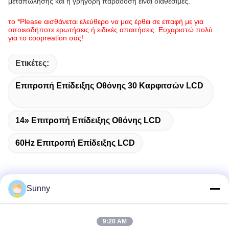
μεταπώλησης και η γρήγορη παράδοση είναι διαθέσιμες.
το *Please αισθάνεται ελεύθερο να μας έρθει σε επαφή με για
οποιεσδήποτε ερωτήσεις ή ειδικές απαιτήσεις. Ευχαριστώ πολύ
για το coopreation σας!
Ετικέτες:
Επιτροπή Επίδειξης Οθόνης 30 Καρφιτσών LCD
14» Επιτροπή Επίδειξης Οθόνης LCD
60Hz Επιτροπή Επίδειξης LCD
Sunny
Γρήγορη επικοινωνία
9:20 AM