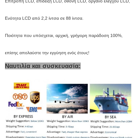
Επιτροπή LCD, επίδειξη LCD, οθόνη LCD, όργανο ελέγχου LCD,
Ενότητα LCD από 2,2 ίντσα σε 88 ίντσα.
Ποιότητα που υπόσχεται, αρχική, γρήγορη παράδοση 100%,
επίσης απολαύστε την εγγύηση ενός έτους!
Ναυτιλία και συσκευασία: