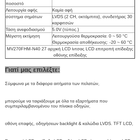
ποσοστό
Λειτουργία αφής
Καμία αφή
σύστημα σημάτων
LVDS (2 CH, οκτάμπιτα), συνδετήρας 30
καρφιτσών
Τάση ανεφοδιασμού
5.0V (τύπος.)
Μέγιστη εκτίμηση
Λειτουργούσα θερμοκρασία: 0 ~ 50 °C
Θερμοκρασία αποθήκευσης: -20 ~ 60 °C
MV270FHM-N40 27 αρχική LCD ίντσας LCD επιτροπή επίδειξης
οθόνης επίδειξης
Γιατί μας επιλέξτε:
Σύμφωνα με τα διάφορα αιτήματα των πελατών,
μπορούμε να ταιριάξουμε με όλα τα εξαρτήματα που
συμπεριλαμβανομένου του πίνακα οδηγών,
οθόνη επαφής, οδηγήσεων backlight & καλώδια LVDS. TFT LCD,