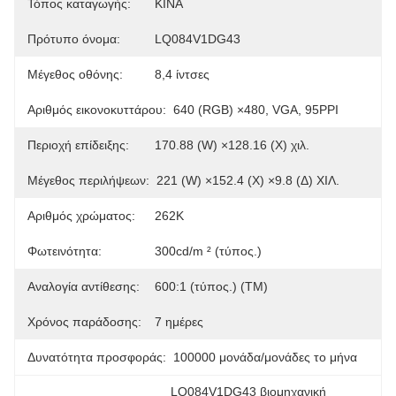
Τόπος καταγωγής:
ΚΙΝΑ
Πρότυπο όνομα:
LQ084V1DG43
Μέγεθος οθόνης:
8,4 ίντσες
Αριθμός εικονοκυττάρου:
640 (RGB) ×480, VGA, 95PPI
Περιοχή επίδειξης:
170.88 (W) ×128.16 (Χ) χιλ.
Μέγεθος περιλήψεων:
221 (W) ×152.4 (Χ) ×9.8 (Δ) ΧΙΛ.
Αριθμός χρώματος:
262K
Φωτεινότητα:
300cd/m ² (τύπος.)
Αναλογία αντίθεσης:
600:1 (τύπος.) (TM)
Χρόνος παράδοσης:
7 ημέρες
Δυνατότητα προσφοράς:
100000 μονάδα/μονάδες το μήνα
LQ084V1DG43 βιομηχανική 