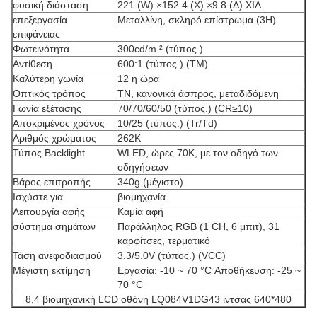
φυσική διάσταση
221 (W) ×152.4 (Χ) ×9.8 (Δ) ΧΙΛ.
επεξεργασία
Μεταλλίνη, σκληρό επίστρωμα (3H)
επιφάνειας
Φωτεινότητα
300cd/m ² (τύπος.)
Αντίθεση
600:1 (τύπος.) (TM)
Καλύτερη γωνία
12 η ώρα
Οπτικός τρόπος
TN, κανονικά άσπρος, μεταδιδόμενη
Γωνία εξέτασης
70/70/60/50 (τύπος.) (CR≥10)
Αποκριμένος χρόνος
10/25 (τύπος.) (Tr/Td)
Αριθμός χρώματος
262K
Τύπος Backlight
WLED, ώρες 70K, με τον οδηγό των
οδηγήσεων
Βάρος επιτροπής
340g (μέγιστο)
Ισχύστε για
βιομηχανία
Λειτουργία αφής
Καμία αφή
σύστημα σημάτων
Παράλληλος RGB (1 CH, 6 μπιτ), 31
καρφίτσες, τερματικό
Τάση ανεφοδιασμού
3.3/5.0V (τύπος.) (VCC)
Μέγιστη εκτίμηση
Εργασία: -10 ~ 70 °C Αποθήκευση: -25 ~
70 °C
8,4 βιομηχανική LCD οθόνη LQ084V1DG43 ίντσας 640*480