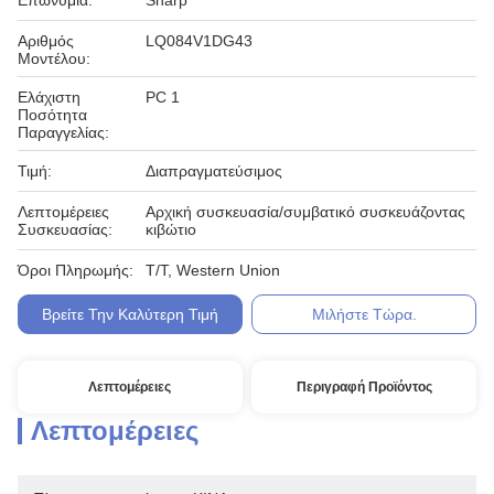
Επωνυμία:
Sharp
Αριθμός
LQ084V1DG43
Μοντέλου:
Ελάχιστη
PC 1
Ποσότητα
Παραγγελίας:
Τιμή:
Διαπραγματεύσιμος
Λεπτομέρειες
Αρχική συσκευασία/συμβατικό συσκευάζοντας
Συσκευασίας:
κιβώτιο
Όροι Πληρωμής:
T/T, Western Union
Βρείτε Την Καλύτερη Τιμή
Μιλήστε Τώρα.
Λεπτομέρειες
Περιγραφή Προϊόντος
Λεπτομέρειες