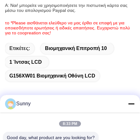
Α: Ναι! μπορείτε να χρησιμοποιήσετε την πιστωτική κάρτα σας
μέσω του απολογισμού Paypal σας.
το *Please αισθάνεται ελεύθερο να μας έρθει σε επαφή με για
οποιεσδήποτε ερωτήσεις ή ειδικές απαιτήσεις. Ευχαριστώ πολύ
για το coopreation σας!
Ετικέτες:
Βιομηχανική Επιτροπή 10
1 Ίντσας LCD
G156XW01 Βιομηχανική Οθόνη LCD
Sunny
Γρήγορη επικοινωνία
8:33 PM
Διεύθυνση
Good day, what product are you looking for?
Κτίριο Α, Κτίριο VERSINO, Νέα Περιοχή Longhua, Σενζέν