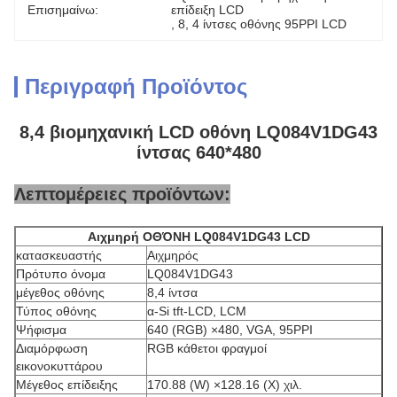
Επισημαίνω:
επίδειξη LCD
, 
8
, 
4 ίντσες οθόνης 95PPI LCD
Περιγραφή Προϊόντος
8,4 βιομηχανική LCD οθόνη LQ084V1DG43
ίντσας 640*480
Λεπτομέρειες προϊόντων:
Αιχμηρή ΟΘΌΝΗ LQ084V1DG43 LCD
κατασκευαστής
Αιχμηρός
Πρότυπο όνομα
LQ084V1DG43
μέγεθος οθόνης
8,4 ίντσα
Τύπος οθόνης
α-Si tft-LCD, LCM
Ψήφισμα
640 (RGB) ×480, VGA, 95PPI
Διαμόρφωση
RGB κάθετοι φραγμοί
εικονοκυττάρου
Μέγεθος επίδειξης
170.88 (W) ×128.16 (Χ) χιλ.