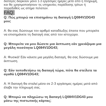
διαταγές διαρκούν μόνο 1-3 εργάσιμες ημέρες μετά από η πληρωμή,
και θα χρησιμοποιήσουν τις υπηρεσίες παράδοσης τρίτων ή
παραδοθείς ως αίτημα πελατών.
FAQ:
Q: Πώς μπορώ να επισημάνω τη διαταγή LQ084V1DG43
μου;
Α: θα σας δώσουμε τον αριθμό καταδίωξης έπειτα που μπορείτε
να επισημάνετε τη διαταγή σας από τον ιστοχώρο.
Q: Μπορείτε να μου δώσετε μια έκπτωση εάν χρειάζομαι μια
μεγάλη ποσότητα LQ084V1DG43;
Α: Φυσικά! Εάν κάνετε μια μεγάλη διαταγή, θα σας δώσουμε μια
έκπτωση.
Q: Εάν τοποθετήσω τη διαταγή τώρα, πότε θα στείλετε τα
αγαθά LQ084V1DG43;
Α: Η διαταγή θα σταλεί μέσα σε 2-3 εργάσιμες ημέρες μετά από
έλαβε την πληρωμή σας.
Q: Μπορώ να πληρώσω τη διαταγή LQ084V1DG43 μου
μέσω της πιστωτικής κάρτας;