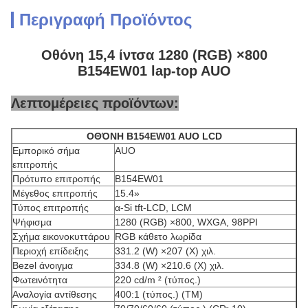
Περιγραφή Προϊόντος
Οθόνη 15,4 ίντσα 1280 (RGB) ×800
B154EW01 lap-top AUO
Λεπτομέρειες προϊόντων:
ΟΘΌΝΗ B154EW01 AUO LCD
Εμπορικό σήμα
AUO
επιτροπής
Πρότυπο επιτροπής
B154EW01
Μέγεθος επιτροπής
15.4»
Τύπος επιτροπής
α-Si tft-LCD, LCM
Ψήφισμα
1280 (RGB) ×800, WXGA, 98PPI
Σχήμα εικονοκυττάρου
RGB κάθετο λωρίδα
Περιοχή επίδειξης
331.2 (W) ×207 (Χ) χιλ.
Bezel άνοιγμα
334.8 (W) ×210.6 (Χ) χιλ.
Φωτεινότητα
220 cd/m ² (τύπος.)
Αναλογία αντίθεσης
400:1 (τύπος.) (TM)