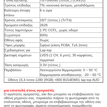
Γωνία εξέτασης
70/70/60/60 (τύπος.) (CR≥10)
Τρόπος επίδειξης
TN, κανονικά άσπρος, μεταδιδόμενη
Καλύτερη άποψη
6 η ώρα
επάνω
Χρόνος απόκρισης
18/7 (τύπος.) (Tr/Td)
Χρώματα επίδειξης
262K
Τύπος λαμπτήρων
1 PC CCFL, χωρίς οδηγό
Συχνότητα
60Hz
Οθόνη αφής
Χωρίς
Ύφος μορφής
Σφήνα (κλίση PCBA, T≥5.2mm)
Σχεδιασμένος για
Lap-top
Διεπαφή σημάτων
LVDS (1 CH, 6 μπιτ), 30 καρφίτσες,
τερματικό
Τάση εισαγωγής
3.3V (τύπος.)
Περιβάλλον
Λειτουργούσα θερμοκρασία: 0 ~ 50 °C
Θερμοκρασία αποθήκευσης: -20 ~ 60 °C
Οθόνη 15,4 ίντσα 1280 (RGB) ×800 B154EW01 lap-top AUO
μια επιστολή στους αγοραστές
Ο αγαπητός αγοραστής, εάν δεν μπορείτε να επιβεβαιώσετε την
οθόνη μηχανών σας, παρακαλώ παίρνει τη φωτογραφία από τη
στέλνοντας οθόνη, μπορούμε να επιβεβαιώσουμε την οθόνη σας
από τη φωτογραφία, είμαστε επαγγελματικός προμηθευτής