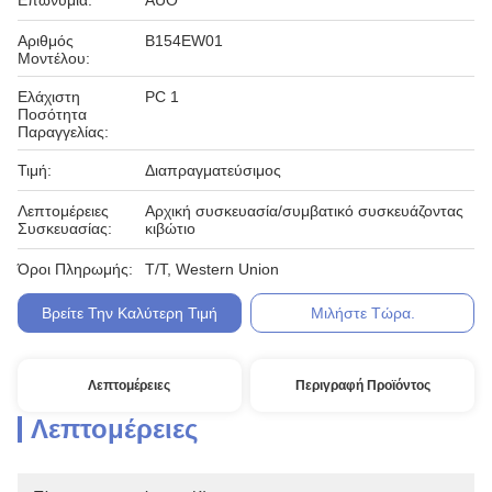
Επωνυμία:
AUO
Αριθμός
B154EW01
Μοντέλου:
Ελάχιστη
PC 1
Ποσότητα
Παραγγελίας:
Τιμή:
Διαπραγματεύσιμος
Λεπτομέρειες
Αρχική συσκευασία/συμβατικό συσκευάζοντας
Συσκευασίας:
κιβώτιο
Όροι Πληρωμής:
T/T, Western Union
Βρείτε Την Καλύτερη Τιμή
Μιλήστε Τώρα.
Λεπτομέρειες
Περιγραφή Προϊόντος
Λεπτομέρειες