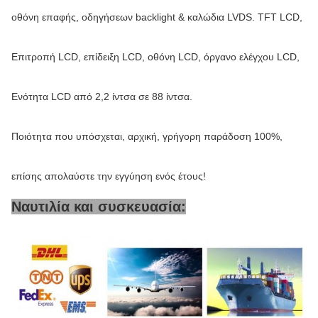
οθόνη επαφής, οδηγήσεων backlight & καλώδια LVDS. TFT LCD,
Επιτροπή LCD, επίδειξη LCD, οθόνη LCD, όργανο ελέγχου LCD,
Ενότητα LCD από 2,2 ίντσα σε 88 ίντσα.
Ποιότητα που υπόσχεται, αρχική, γρήγορη παράδοση 100%,
επίσης απολαύστε την εγγύηση ενός έτους!
Ναυτιλία και συσκευασία: