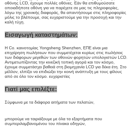
οθόνης LCD, έχουμε πολλές οθόνες. Εάν θα επιθυμούσατε
οποιαδήποτε οθόνη για να παρέχετε σε μας τις πληροφορίες,
λόγω της χρονικής διαφοράς, θα απαντήσουμε στις πληροφορίες
μόλις το βλέπουμε, σας ευχαριστούμε για την προσοχή και την
καλή τύχη.
Εισαγωγή καταστημάτων:
Η Co. καινοτομίας Yongsheng Shenzhen, ΕΠΕ είναι μια
επιχείρηση πωλήσεων που συμμετέχεται κυρίως στις πωλήσεις
των διάφορων μεγεθών των οθονών φορητών υπολογιστών LCD.
Αντιμετωπίζοντας την κινεζική τοπική αγορά και τον κόσμο,
έχουμε συμμετάσχει βαθειά στη βιομηχανία LCD για δέκα έτη. Στο
μέλλον, ελπίζει να επιδιώξει την κοινή ανάπτυξη με τους φίλους
από σε όλο τον κόσμο. ευχαριστίες
Γιατί μας επιλέξτε:
Σύμφωνα με τα διάφορα αιτήματα των πελατών,
μπορούμε να ταιριάξουμε με όλα τα εξαρτήματα που
συμπεριλαμβανομένου του πίνακα οδηγών,