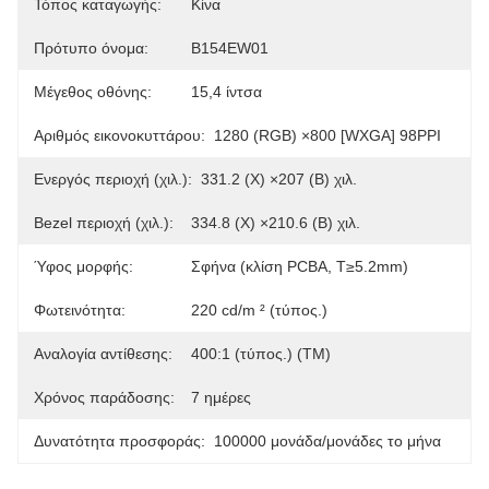
Τόπος καταγωγής:
Κίνα
Πρότυπο όνομα:
B154EW01
Μέγεθος οθόνης:
15,4 ίντσα
Αριθμός εικονοκυττάρου:
1280 (RGB) ×800 [WXGA] 98PPI
Ενεργός περιοχή (χιλ.):
331.2 (Χ) ×207 (Β) χιλ.
Bezel περιοχή (χιλ.):
334.8 (Χ) ×210.6 (Β) χιλ.
Ύφος μορφής:
Σφήνα (κλίση PCBA, T≥5.2mm)
Φωτεινότητα:
220 cd/m ² (τύπος.)
Αναλογία αντίθεσης:
400:1 (τύπος.) (TM)
Χρόνος παράδοσης:
7 ημέρες
Δυνατότητα προσφοράς:
100000 μονάδα/μονάδες το μήνα