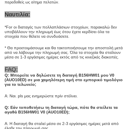
παραδοθείς ως αίτημα πελατών.
Ναυτιλία:
*For οι διαταγές των πολλαπλάσιων στοιχείων, παρακαλώ δεν
υποβάλλουν την πληρωμή έως ότου έχετε κερδίσει όλα τα
στοιχεία που θέλετε να συνδυάσετε.
* Θα προετοιμάσουμε και θα τακτοποιήσουμε την αποστολή μετά
από να λάβουμε την πληρωμή σας. Όλα τα στοιχεία θα στείλουν
μέσα σε 1-3 εργάσιμες ημέρες εκτός από τις κινεζικές διακοπές.
FAQ:
Q: Μπορείτε να δηλώσετε τη διαταγή B156HW01 μου V0
(AUO10ED) σε μια χαμηλότερη τιμή στο εμπορικό τιμολόγιο
για το τελωνείο;
Α: Ναι. pls μας ενημερώστε πρίν στέλνει.
Q: Εάν τοποθετήσω τη διαταγή τώρα, πότε θα στείλετε τα
αγαθά B156HW01 V0 (AUO10ED);
Α: Η διαταγή θα σταλεί μέσα σε 2-3 εργάσιμες ημέρες μετά από
έλαβε την πληρωμή σας.