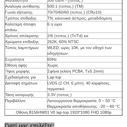
Φωτεινότητα
300 cd/m ² (τύπος.)
Αναλογία αντίθεσης
500:1 (τύπος.) (TM)
Γωνία εξέτασης
70/70/60/60 (τύπος.) (CR≥10)
Τρόπος επίδειξης
TN, κανονικά άσπρος, μεταδιδόμενη
Καλύτερη άποψη
6 η ώρα
επάνω
Χρόνος απόκρισης
2/6 (τύπος.) (Tr/Td) κα
Χρώματα επίδειξης
262K, 60% NTSC
Τύπος λαμπτήρων
WLED, ώρες 10K, με τον οδηγό των
οδηγήσεων
Συχνότητα
60Hz
Οθόνη αφής
Χωρίς
Ύφος μορφής
Σφήνα (κλίση PCBA, T≥5.2mm)
Σχεδιασμένος για
Lap-top
Διεπαφή σημάτων
LVDS (2 CH, 6 μπιτ), 40 καρφίτσες,
τερματικό
Τάση εισαγωγής
3.3V (τύπος.)
Περιβάλλον
Λειτουργούσα θερμοκρασία: 0 ~ 50 °C
Θερμοκρασία αποθήκευσης: -20 ~ 60 °C
Οθόνη B156HW01 V0 lap-top 1920*1080 FHD 1080p
Γιατί μας επιλέξτε: