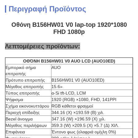
Περιγραφή Προϊόντος
Οθόνη B156HW01 V0 lap-top 1920*1080
FHD 1080p
Λεπτομέρειες προϊόντων:
ΟΘΌΝΗ B156HW01 V0 AUO LCD (AUO10ED)
Εμπορικό σήμα
AUO
επιτροπής
Πρότυπο επιτροπής
B156HW01 V0 (AUO10ED)
Μέγεθος επιτροπής
15.6»
Τύπος επιτροπής
α-Si tft-LCD, LCM
Ψήφισμα
1920 (RGB) ×1080, FHD, 141PPI
Σχήμα εικονοκυττάρου
RGB κάθετοι φραγμοί
Περιοχή επίδειξης
344.16 (Χ) ×193.59 (Β) χιλ.
Bezel άνοιγμα
347.16 (W) ×196.59 (Χ) χιλ.
Μέγεθος περιλήψεων
359.3 (W) ×209.5 (Χ) ×5.7 (Δ) ΧΙΛ.
Επιφάνεια
Έντονο φως (ελαφριά ομίχλη 0%)