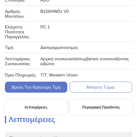
Επωνυμία:
AUO
Αριθμός
B156HW01 V0
Μοντέλου:
Ελάχιστη
PC 1
Ποσότητα
Παραγγελίας:
Τιμή:
Διαπραγματεύσιμος
Λεπτομέρειες
Αρχική συσκευασία/συμβατικό συσκευάζοντας
Συσκευασίας:
κιβώτιο
Όροι Πληρωμής:
T/T, Western Union
Βρείτε Την Καλύτερη Τιμή
Μιλήστε Τώρα.
Λεπτομέρειες
Περιγραφή Προϊόντος
Λεπτομέρειες