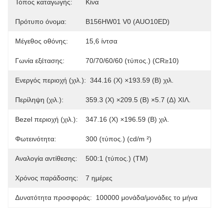
Τόπος καταγωγής:
Κίνα
Πρότυπο όνομα:
B156HW01 V0 (AUO10ED)
Μέγεθος οθόνης:
15,6 ίντσα
Γωνία εξέτασης:
70/70/60/60 (τύπος.) (CR≥10)
Ενεργός περιοχή (χιλ.):
344.16 (Χ) ×193.59 (Β) χιλ.
Περίληψη (χιλ.):
359.3 (Χ) ×209.5 (Β) ×5.7 (Δ) ΧΙΛ.
Bezel περιοχή (χιλ.):
347.16 (Χ) ×196.59 (Β) χιλ.
Φωτεινότητα:
300 (τύπος.) (cd/m ²)
Αναλογία αντίθεσης:
500:1 (τύπος.) (TM)
Χρόνος παράδοσης:
7 ημέρες
Δυνατότητα προσφοράς:
100000 μονάδα/μονάδες το μήνα