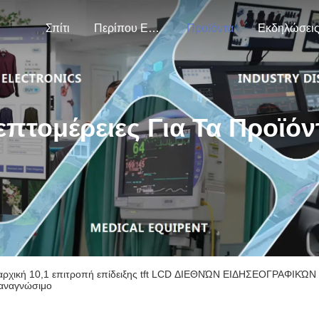
Σπίτι
Περίπου Εμείς
Προϊόντα
Εκδηλώσει
επτομέρειες Για Τα Προϊόν
ρχική 10,1 επιτροπή επίδειξης tft LCD ΔΙΕΘΝΏΝ ΕΙΔΗΣΕΟΓΡΑΦΙΚΏΝ
 αναγνώσιμο