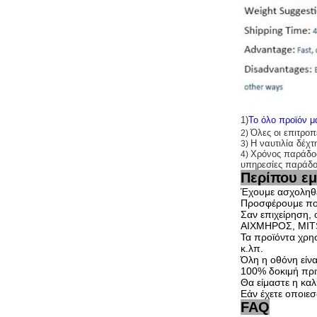
1)
Το όλο προϊόν μα
Όλες οι επιτροπ
2)
Η ναυτιλία δέ
3)
Χρόνος παράδοση
4)
υπηρεσίες παράδο
Περίπου εμ
Έχουμε ασχοληθε
Προσφέρουμε πολ
Σαν επιχείρηση,
ΑΙΧΜΗΡΟΣ, MIT
Τα προϊόντα χρησ
κ.λπ.
Όλη η οθόνη είνα
100% δοκιμή πρι
Θα είμαστε η καλ
Εάν έχετε οποιε
FAQ