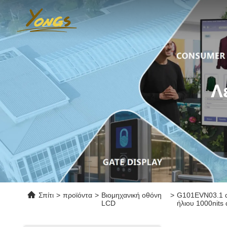
Λ
Σπίτι
>
προϊόντα
>
Βιομηχανική οθόνη
>
G101EVN03.1 α
LCD
ήλιου 1000nits