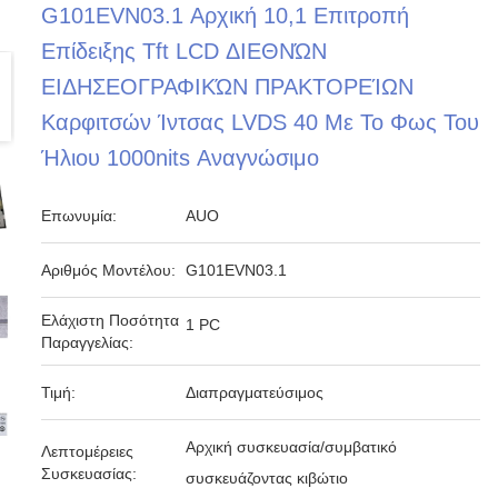
G101EVN03.1 Αρχική 10,1 Επιτροπή
Επίδειξης Tft LCD ΔΙΕΘΝΏΝ
ΕΙΔΗΣΕΟΓΡΑΦΙΚΏΝ ΠΡΑΚΤΟΡΕΊΩΝ
Καρφιτσών Ίντσας LVDS 40 Με Το Φως Του
Ήλιου 1000nits Αναγνώσιμο
Επωνυμία:
AUO
Αριθμός Μοντέλου:
G101EVN03.1
Ελάχιστη Ποσότητα
1 PC
Παραγγελίας:
Τιμή:
Διαπραγματεύσιμος
Αρχική συσκευασία/συμβατικό
Λεπτομέρειες
Συσκευασίας:
συσκευάζοντας κιβώτιο