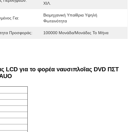
ς Περιλήψεων:
ΧΙΛ.
Βιομηχανική Υπαίθρια Υψηλή 
μένος Για:
Φωτεινότητα
τητα Προσφοράς:
100000 Μονάδα/μονάδες Το Μήνα
σας LCD για το φορέα ναυσιπλοΐας DVD ΠΣΤ
 AUO