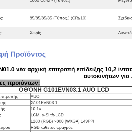
1000 Cd/m ² (τύπος.)
Μέγεθο
ς:
85/85/85/85 (τύπος.) (CR≥10)
Σχεδιασ
ς:
Χωρίς
Δυνατό
φή Προϊόντος
01.0 νέα αρχική επιτροπή επίδειξης 10,2 ίντ
αυτοκινήτων για
ες προϊόντων:
ΟΘΌΝΗ G101EVN03.1 AUO LCD
επιτροπής
AUO
πής
G101EVN03.1
πής
10.1»
ς
LCM, α-Si tft-LCD
1280 (RGB) ×800 [WXGA] 149PPI
τάρου
RGB κάθετος φραγμός