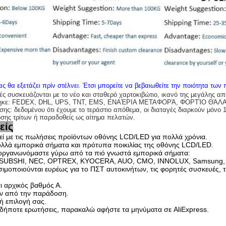
ς θα εξετάζει πρίν στέλνει
.
Έτσι μπορείτε να βεβαιωθείτε την ποιότητα των
ές συσκευάζονται με το νέο και σταθερό χαρτοκιβώτιο, ικανό της μεγάλης α
χτηκε: FEDEX, DHL, UPS, TNT, EMS, ΕΝΑΈΡΙΑ ΜΕΤΑΦΟΡΆ, ΦΟΡΤΊΟ ΘΆΛ
ς: δεδομένου ότι έχουμε το τεράστιο απόθεμα, οι διαταγές διαρκούν μόνο 
σης τρίτων ή παραδοθείς ως αίτημα πελατών
.
είς
ί με τις πωλήσεις προϊόντων οθόνης LCD/LED για πολλά χρόνια.
λά εμπορικά σήματα και πρότυπα ποικιλίας της οθόνης LCD/LED.
 οργανωνόμαστε γύρω από τα πιό γνωστά εμπορικά σήματα:
SUBSHI, NEC, OPTREX, KYOCERA, AUO, CMO, INNOLUX, Samsung, 
ιμοποιούνται ευρέως για το ΠΣΤ αυτοκινήτων, τις φορητές συσκευές, τη
ι αρχικός βαθμός Α.
ν από την παράδοση.
ή επιλογή σας.
σδήποτε ερωτήσεις, παρακαλώ αφήστε τα μηνύματα σε AliExpress.