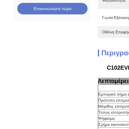
Φωτεινότητα:
Επικοινωνήστε τώρα
Γωνία Εξέταση
Οθόνη Επαφή
Περιγρα
C102EVN
Λεπτομέρει
Εμπορικό σήμα 
Πρότυπο επιτρο
Μέγεθος επιτρο
Τύπος επιτροπή
Ψήφισμα
Σχήμα εικονοκυτ