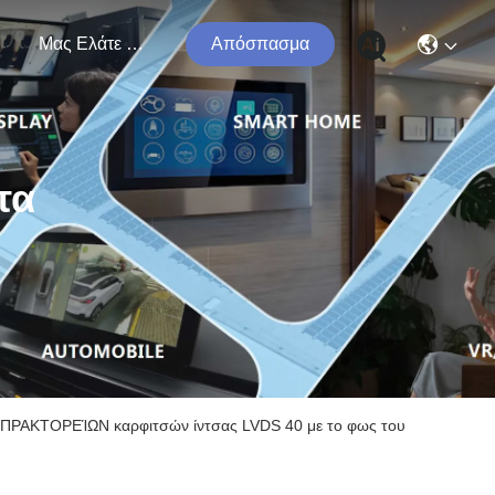
ς
Μας Ελάτε Σε Επαφή Με
Απόσπασμα
τα
 ΠΡΑΚΤΟΡΕΊΩΝ καρφιτσών ίντσας LVDS 40 με το φως του