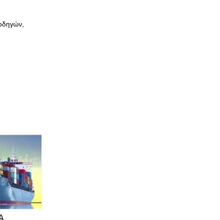
 οδηγών,