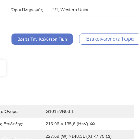
Όροι Πληρωμής:
T/T, Western Union
Επικοινωνήστε Τώρα
Βρείτε Την Καλύτερη Τιμή
ο Όνομα:
G101EVN03.1
 Επίδειξης:
216.96 × 135,6 (H×V) Χιλ.
227.69 (W) ×148.31 (Χ) ×7.75 (Δ) 