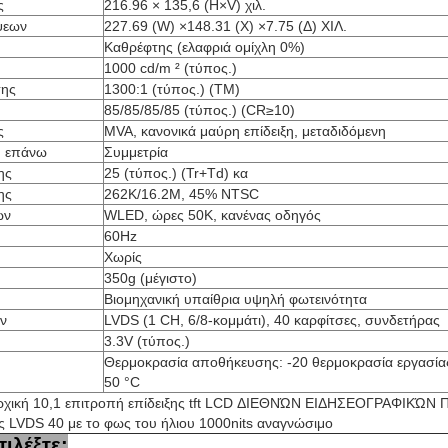
ς
216.96 × 135,6 (H×V) χιλ.
ψεων
227.69 (W) ×148.31 (Χ) ×7.75 (Δ) ΧΙΛ.
Καθρέφτης (ελαφριά ομίχλη 0%)
1000 cd/m ² (τύπος.)
σης
1300:1 (τύπος.) (TM)
85/85/85/85 (τύπος.) (CR≥10)
ς
MVA, κανονικά μαύρη επίδειξη, μεταδιδόμενη
η επάνω
Συμμετρία
ης
25 (τύπος.) (Tr+Td) κα
ης
262K/16.2M, 45% NTSC
ων
WLED, ώρες 50K, κανένας οδηγός
60Hz
Χωρίς
350g (μέγιστο)
Βιομηχανική υπαίθρια υψηλή φωτεινότητα
ν
LVDS (1 CH, 6/8-κομμάτι), 40 καρφίτσες, συνδετήρας
3.3V (τύπος.)
Θερμοκρασία αποθήκευσης: -20 θερμοκρασία εργασίας
50 °C
χική 10,1 επιτροπή επίδειξης tft LCD ΔΙΕΘΝΏΝ ΕΙΔΗΣΕΟΓΡΑΦΙΚΏ
ς LVDS 40 με το φως του ήλιου 1000nits αναγνώσιμο
πιλέξτε: