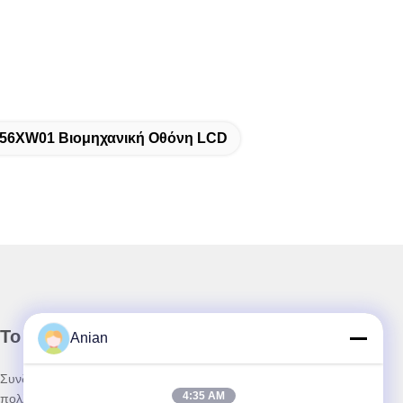
56XW01 Βιομηχανική Οθόνη LCD
Το Δελτίο Ενημέρωσης
Anian
Συνδρομηθείτε στο ενημερωτικό μας δελτίο για εκπτώσεις και
4:35 AM
πολλά άλλα.