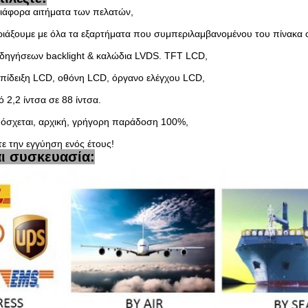
ιάφορα αιτήματα των πελατών,
ριάξουμε με όλα τα εξαρτήματα που συμπεριλαμβανομένου του πίνακα
δηγήσεων backlight & καλώδια LVDS. TFT LCD,
πίδειξη LCD, οθόνη LCD, όργανο ελέγχου LCD,
2,2 ίντσα σε 88 ίντσα.
όσχεται, αρχική, γρήγορη παράδοση 100%,
ε την εγγύηση ενός έτους!
αι συσκευασία: