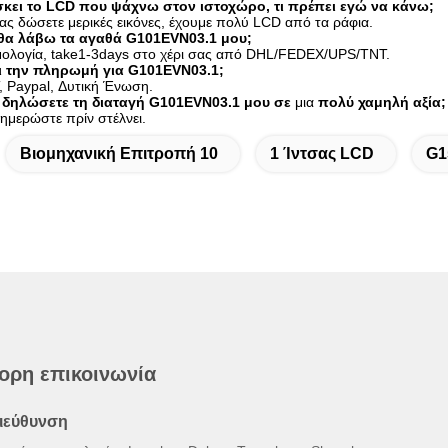
σκει το LCD που ψάχνω στον ιστοχώρο, τι πρέπει εγώ να κάνω;
ας δώσετε μερικές εικόνες, έχουμε πολύ LCD από τα ράφια.
θα λάβω τα αγαθά G101EVN03.1 μου;
ομολογία, take1-3days στο χέρι σας από DHL/FEDEX/UPS/TNT.
ι την πληρωμή για G101EVN03.1;
, Paypal, Δυτική Ένωση.
 δηλώσετε τη διαταγή G101EVN03.1 μου σε
μια
πολύ χαμηλή αξία;
νημερώστε πρίν στέλνει.
Βιομηχανική Επιτροπή 10
1 Ίντσας LCD
G1
ορη επικοινωνία
ιεύθυνση