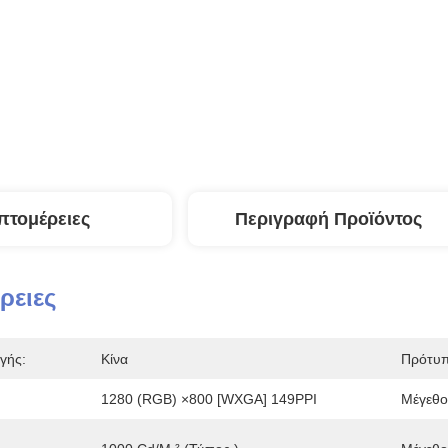
πτομέρειες
Περιγραφή Προϊόντος
ρειες
γής:
Κίνα
Πρότυπ
1280 (RGB) ×800 [WXGA] 149PPI
Μέγεθος