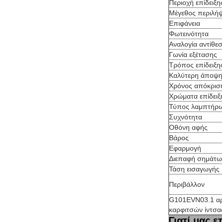
Περιοχή επίδειξη
Μέγεθος περιλή
Επιφάνεια
Φωτεινότητα
Αναλογία αντίθε
Γωνία εξέτασης
Τρόπος επίδειξη
Καλύτερη άποψ
Χρόνος απόκρισ
Χρώματα επίδειξ
Τύπος λαμπτήρ
Συχνότητα
Οθόνη αφής
Βάρος
Εφαρμογή
Διεπαφή σημάτω
Τάση εισαγωγής
Περιβάλλον
G101EVN03.1 αρ
καρφιτσών ίντσα
Γιατί μας ε