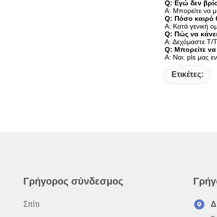
Q: Εγώ δεν βρί
Α: Μπορείτε να μ
Q: Πόσο καιρό 
Α: Κατά γενική 
Q: Πώς να κάνε
Α: Δεχόμαστε T/T
Q: Μπορείτε να
Α: Ναι. pls μας ε
Ετικέτες:
Γρήγορος σύνδεσμος
Γρήγ
Σπίτι
Δ