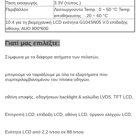
Τάση εισαγωγής
3.3V (τύπος.)
Περιβάλλον
Λειτουργούντα Temp.: 0 ~ 50 °C Temp
αποθήκευσης.: -20 ~ 60 °C
10.4 για τη βιομηχανική LCD ενότητα G104SN05 V.0 επίδειξης
οθόνης AUO 800*600
Γιατί μας επιλέξτε:
Σύμφωνα με τα διάφορα αιτήματα των πελατών,
μπορούμε να ταιριάξουμε με όλα τα εξαρτήματα που
συμπεριλαμβανομένου του πίνακα οδηγών,
οθόνη επαφής, οδηγήσεων backlight & καλώδια LVDS. TFT LCD,
Επιτροπή LCD, επίδειξη LCD, οθόνη LCD, όργανο ελέγχου LCD,
Ενότητα LCD από 2,2 ίντσα σε 88 ίντσα.