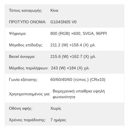
Τόπος καταγωγής:
Κίνα
ΠΡΟΤΥΠΟ ΟΝΟΜΑ:
G104SN05 V0
Ψήφισμα:
800 (RGB) ×600, SVGA, 96PPI
Μέγεθος επίδειξης:
211.2 (W) ×158.4 (Χ) χιλ.
Bezel άνοιγμα:
215.6 (W) ×162.7 (Χ) χιλ.
Μέγεθος περιλήψεων:
243 (W) ×184 (Χ) χιλ.
Γωνία εξέτασης:
60/60/40/60 (τύπος.) (CR≥10)
Βιομηχανική υπαίθρια υψηλή 
Χρησιμοποιημένος για:
φωτεινότητα
Οθόνη αφής:
Χωρίς
Χρόνος παράδοσης:
7 ημέρες