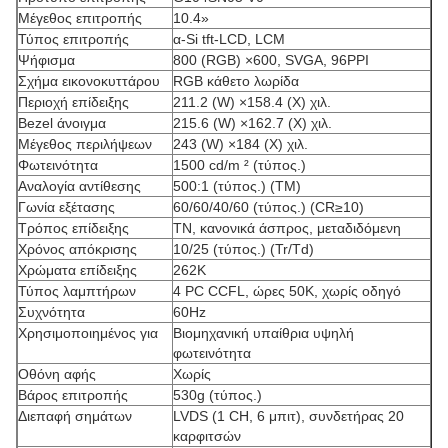
Μέγεθος επιτροπής
10.4»
Τύπος επιτροπής
α-Si tft-LCD, LCM
Ψήφισμα
800 (RGB) ×600, SVGA, 96PPI
Σχήμα εικονοκυττάρου
RGB κάθετο λωρίδα
Περιοχή επίδειξης
211.2 (W) ×158.4 (Χ) χιλ.
Bezel άνοιγμα
215.6 (W) ×162.7 (Χ) χιλ.
Μέγεθος περιλήψεων
243 (W) ×184 (Χ) χιλ.
Φωτεινότητα
1500 cd/m ² (τύπος.)
Αναλογία αντίθεσης
500:1 (τύπος.) (TM)
Γωνία εξέτασης
60/60/40/60 (τύπος.) (CR≥10)
Τρόπος επίδειξης
TN, κανονικά άσπρος, μεταδιδόμενη
Χρόνος απόκρισης
10/25 (τύπος.) (Tr/Td)
Χρώματα επίδειξης
262K
Τύπος λαμπτήρων
4 PC CCFL, ώρες 50K, χωρίς οδηγό
Συχνότητα
60Hz
Χρησιμοποιημένος για
Βιομηχανική υπαίθρια υψηλή
φωτεινότητα
Οθόνη αφής
Χωρίς
Βάρος επιτροπής
530g (τύπος.)
Διεπαφή σημάτων
LVDS (1 CH, 6 μπιτ), συνδετήρας 20
καρφιτσών