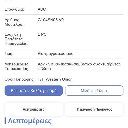
Επωνυμία:
AUO
Αριθμός
G104SN05 V0
Μοντέλου:
Ελάχιστη
1 PC
Ποσότητα
Παραγγελίας:
Τιμή:
Διαπραγματεύσιμος
Λεπτομέρειες
Αρχική συσκευασία/συμβατικό συσκευάζοντας
Συσκευασίας:
κιβώτιο
Όροι Πληρωμής:
T/T, Western Union
Βρείτε Την Καλύτερη Τιμή
Μιλήστε Τώρα.
Λεπτομέρειες
Περιγραφή Προϊόντος
Λεπτομέρειες