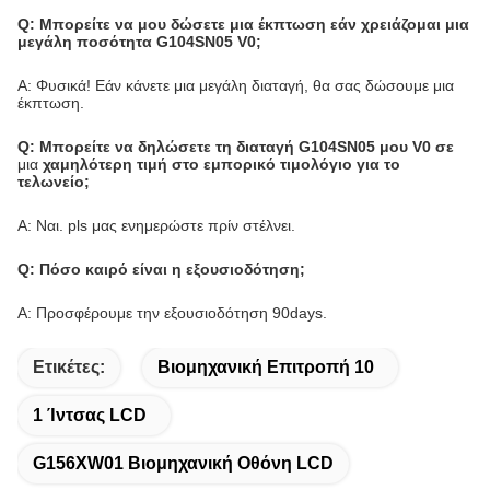
Q: Μπορείτε να μου δώσετε μια έκπτωση εάν χρειάζομαι μια
μεγάλη ποσότητα G104SN05 V0;
Α: Φυσικά! Εάν κάνετε μια μεγάλη διαταγή, θα σας δώσουμε μια
έκπτωση.
Q: Μπορείτε να δηλώσετε τη διαταγή G104SN05 μου V0 σε
μια
χαμηλότερη τιμή στο εμπορικό τιμολόγιο για το
τελωνείο;
Α: Ναι. pls μας ενημερώστε πρίν στέλνει.
Q: Πόσο καιρό είναι η εξουσιοδότηση;
Α: Προσφέρουμε την εξουσιοδότηση 90days.
Ετικέτες:
Βιομηχανική Επιτροπή 10
1 Ίντσας LCD
G156XW01 Βιομηχανική Οθόνη LCD