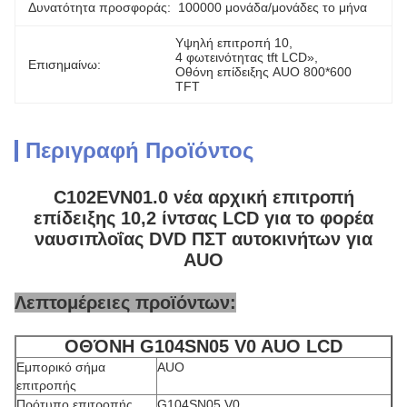
Δυνατότητα προσφοράς:
100000 μονάδα/μονάδες το μήνα
Υψηλή επιτροπή 10
, 
4 φωτεινότητας tft LCD»
, 
Επισημαίνω:
Οθόνη επίδειξης AUO 800*600 
TFT
Περιγραφή Προϊόντος
C102EVN01.0 νέα αρχική επιτροπή
επίδειξης 10,2 ίντσας LCD για το φορέα
ναυσιπλοΐας DVD ΠΣΤ αυτοκινήτων για
AUO
Λεπτομέρειες προϊόντων:
ΟΘΌΝΗ G104SN05 V0 AUO LCD
Εμπορικό σήμα
AUO
επιτροπής
Πρότυπο επιτροπής
G104SN05 V0