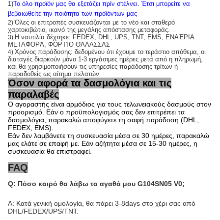
1)
Το όλο προϊόν μας θα εξετάζει πρίν στέλνει
.
Έτσι μπορείτε να
βεβαιωθείτε την ποιότητα των προϊόντων μας
Όλες οι επιτροπές συσκευάζονται με το νέο και σταθερό
2)
χαρτοκιβώτιο, ικανό της μεγάλης απόστασης μεταφοράς.
Η ναυτιλία δέχτηκε: FEDEX, DHL, UPS, TNT, EMS, ΕΝΑΈΡΙΑ
3)
ΜΕΤΑΦΟΡΆ, ΦΟΡΤΊΟ ΘΆΛΑΣΣΑΣ
Χρόνος παράδοσης: δεδομένου ότι έχουμε το τεράστιο απόθεμα, οι
4)
διαταγές διαρκούν μόνο 1-3 εργάσιμες ημέρες μετά από η πληρωμή,
και θα χρησιμοποιήσουν τις υπηρεσίες παράδοσης τρίτων ή
παραδοθείς ως αίτημα πελατών
.
Όσον αφορά τα δασμολόγια και τις
παραλαβές
Ο αγοραστής είναι αρμόδιος για τους τελωνειακούς δασμούς στον
προορισμό. Εάν ο προϋπολογισμός σας δεν επιτρέπει τα
δασμολόγια, παρακαλώ αποφύγετε τη σαφή παράδοση (DHL,
FEDEX, EMS).
Εάν δεν λαμβάνετε τη συσκευασία μέσα σε 30 ημέρες, παρακαλώ
μας ελάτε σε επαφή με. Εάν αζήτητα μέσα σε 15-30 ημέρες, η
συσκευασία θα επιστραφεί.
FAQ
Q: Πόσο καιρό θα λάβω τα αγαθά μου G104SN05 V0;
Α: Κατά γενική ομολογία, θα πάρει 3-8days στο χέρι σας από
DHL/FEDEX/UPS/TNT.